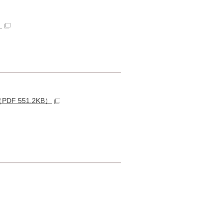
）
 551.2KB）