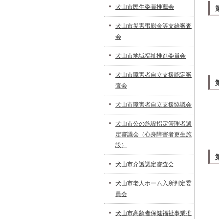
犬山市民生委員推薦会
犬山市災害弔慰金等支給審査
会
犬山市地域福祉推進委員会
犬山市障害者自立支援認定審
査会
犬山市障害者自立支援協議会
犬山市公の施設指定管理者選
定審議会（心身障害者更生施
設）
犬山市介護認定審査会
犬山市老人ホーム入所判定委
員会
犬山市高齢者保健福祉事業推