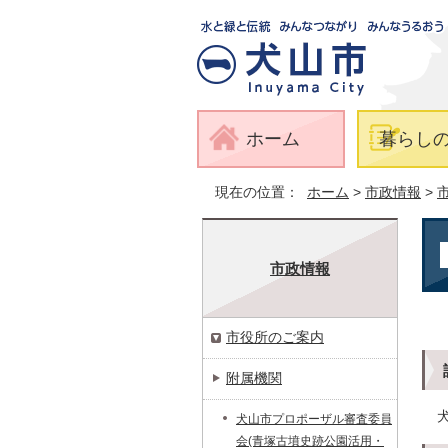
ホーム
暮らし
現在の位置：
ホーム
>
市政情報
>
市政情報
市役所のご案内
附属機関
犬山市プロポーザル審査委員
会(青塚古墳史跡公園活用・