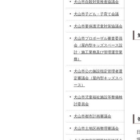
犬山市自殺対策推進協議会
犬山市子ども・子育て会議
犬山市要保護児童対策協議会
犬山市プロポーザル審査委員
会（屋内型キッズスペース設
計・施工業務及び管理運営業
務）
犬山市公の施設指定管理者選
定審議会（屋内型キッズスペ
ース）
犬山市児童福祉施設等整備検
討委員会
犬山市都市計画審議会
犬山市土地区画整理審議会