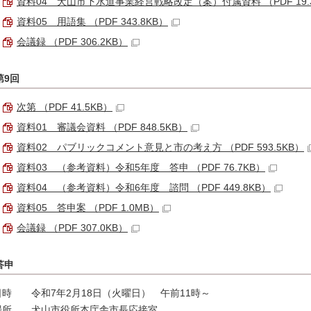
資料04 犬山市下水道事業経営戦略改定（案）付属資料 （PDF 19.
資料05 用語集 （PDF 343.8KB）
会議録 （PDF 306.2KB）
第9回
次第 （PDF 41.5KB）
資料01 審議会資料 （PDF 848.5KB）
資料02 パブリックコメント意見と市の考え方 （PDF 593.5KB）
資料03 （参考資料）令和5年度 答申 （PDF 76.7KB）
資料04 （参考資料）令和6年度 諮問 （PDF 449.8KB）
資料05 答申案 （PDF 1.0MB）
会議録 （PDF 307.0KB）
答申
日時 令和7年2月18日（火曜日） 午前11時～
場所 犬山市役所本庁舎市長応接室