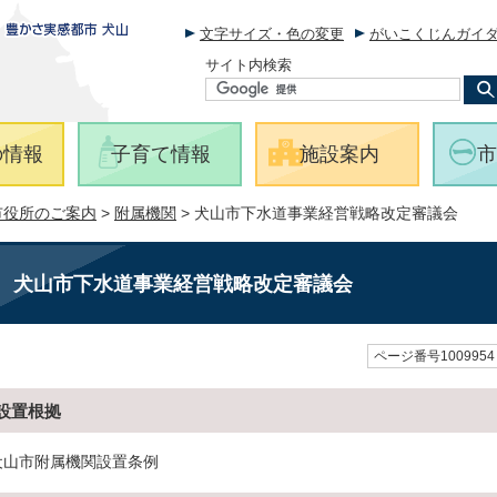
文字サイズ・色の変更
がいこくじんガイ
サイト内検索
の情報
子育て情報
施設案内
市
市役所のご案内
>
附属機関
> 犬山市下水道事業経営戦略改定審議会
犬山市下水道事業経営戦略改定審議会
ページ番号1009954
設置根拠
犬山市附属機関設置条例