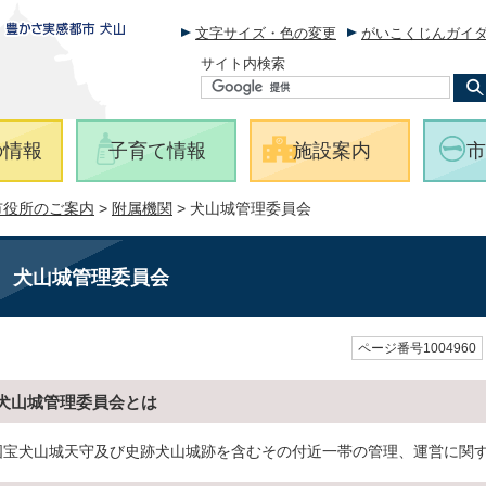
文字サイズ・色の変更
がいこくじんガイ
サイト内検索
の情報
子育て情報
施設案内
市
市役所のご案内
>
附属機関
> 犬山城管理委員会
犬山城管理委員会
ページ番号1004960
犬山城管理委員会とは
国宝犬山城天守及び史跡犬山城跡を含むその付近一帯の管理、運営に関