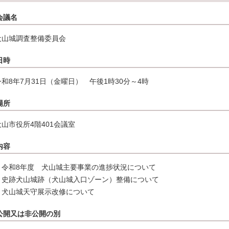
会議名
犬山城調査整備委員会
日時
令和8年7月31日（金曜日） 午後1時30分～4時
場所
犬山市役所4階401会議室
内容
・令和8年度 犬山城主要事業の進捗状況について
・史跡犬山城跡（犬山城入口ゾーン）整備について
・犬山城天守展示改修について
公開又は非公開の別