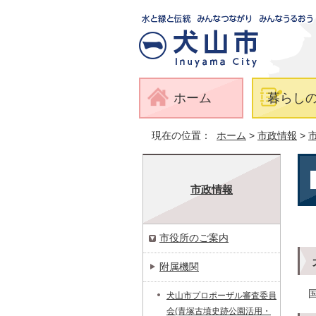
ホーム
暮らし
現在の位置：
ホーム
>
市政情報
>
市政情報
市役所のご案内
附属機関
犬山市プロポーザル審査委員
会(青塚古墳史跡公園活用・