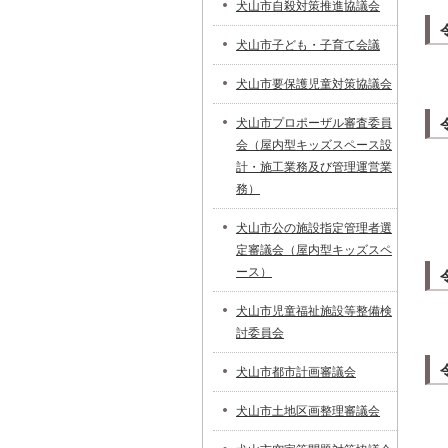
犬山市自殺対策推進協議会
犬山市子ども・子育て会議
犬山市要保護児童対策協議会
犬山市プロポーザル審査委員
会（屋内型キッズスペース設
計・施工業務及び管理運営業
務）
犬山市公の施設指定管理者選
定審議会（屋内型キッズスペ
ース）
犬山市児童福祉施設等整備検
討委員会
犬山市都市計画審議会
犬山市土地区画整理審議会