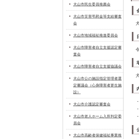
犬山市民生委員推薦会
犬山市災害弔慰金等支給審査
会
犬山市地域福祉推進委員会
犬山市障害者自立支援認定審
査会
犬山市障害者自立支援協議会
犬山市公の施設指定管理者選
定審議会（心身障害者更生施
設）
犬山市介護認定審査会
犬山市老人ホーム入所判定委
員会
犬山市高齢者保健福祉事業推