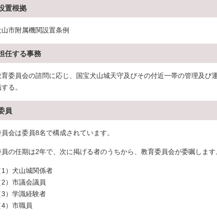
設置根拠
犬山市附属機関設置条例
担任する事務
教育委員会の諮問に応じ、国宝犬山城天守及びその付近一帯の管理及び
議する。
委員
委員会は委員8名で構成されています。
委員の任期は2年で、次に掲げる者のうちから、教育委員会が委嘱します
（1）犬山城関係者
（2）市議会議員
（3）学識経験者
（4）市職員