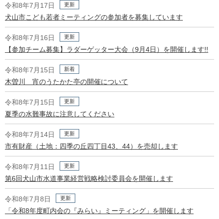
更新
令和8年7月17日
犬山市こども若者ミーティングの参加者を募集しています
更新
令和8年7月16日
【参加チーム募集】ラダーゲッター大会（9月4日）を開催します!!
新着
令和8年7月15日
木曽川 宵のうたかた亭の開催について
更新
令和8年7月15日
夏季の水難事故に注意してください
更新
令和8年7月14日
市有財産（土地：四季の丘四丁目43、44）を売却します
更新
令和8年7月11日
第6回犬山市水道事業経営戦略検討委員会を開催します
更新
令和8年7月8日
「令和8年度町内会の『みらい』ミーティング」を開催します