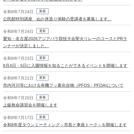
新着
令和8年7月24日
公民館特別講座 ぬか床造り体験の受講者を募集します。
更新
令和8年7月24日
愛知・名古屋2026アジアパラ競技大会聖火リレーのコースとPRラ
ンナーが決定しました。
更新
令和8年7月23日
8月4日・5日に入園情報を知ることができるイベントを開催します
更新
令和8年7月21日
市内河川等における有機フッ素化合物（PFOS・PFOA)について
新着
令和8年7月20日
上級救命講習会を開催します
新着
令和8年7月17日
令和8年度タウンミーティング～市長と車座トーク～を開催します