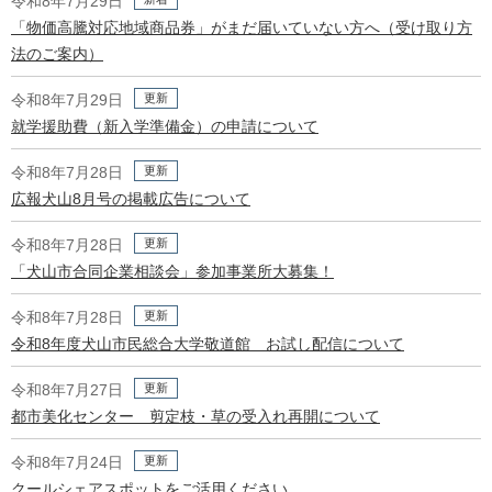
令和8年7月29日
「物価高騰対応地域商品券」がまだ届いていない方へ（受け取り方
法のご案内）
更新
令和8年7月29日
就学援助費（新入学準備金）の申請について
更新
令和8年7月28日
広報犬山8月号の掲載広告について
更新
令和8年7月28日
「犬山市合同企業相談会」参加事業所大募集！
更新
令和8年7月28日
令和8年度犬山市民総合大学敬道館 お試し配信について
更新
令和8年7月27日
都市美化センター 剪定枝・草の受入れ再開について
更新
令和8年7月24日
クールシェアスポットをご活用ください。