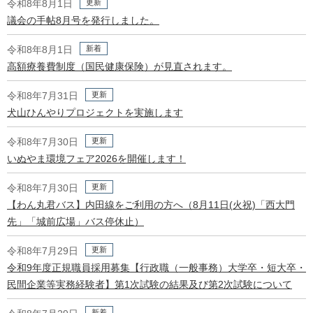
更新
令和8年8月1日
議会の手帖8月号を発行しました。
新着
令和8年8月1日
高額療養費制度（国民健康保険）が見直されます。
更新
令和8年7月31日
犬山ひんやりプロジェクトを実施します
更新
令和8年7月30日
いぬやま環境フェア2026を開催します！
更新
令和8年7月30日
【わん丸君バス】内田線をご利用の方へ（8月11日(火祝)「西大門
先」「城前広場」バス停休止）
更新
令和8年7月29日
令和9年度正規職員採用募集【行政職（一般事務）大学卒・短大卒・
民間企業等実務経験者】第1次試験の結果及び第2次試験について
新着