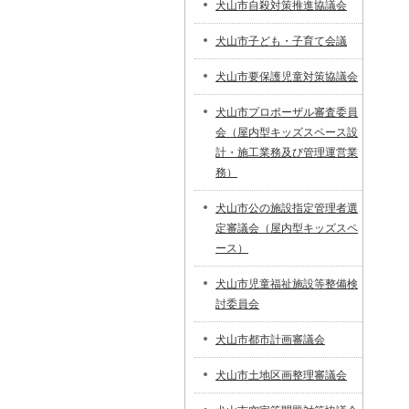
犬山市自殺対策推進協議会
犬山市子ども・子育て会議
犬山市要保護児童対策協議会
犬山市プロポーザル審査委員
会（屋内型キッズスペース設
計・施工業務及び管理運営業
務）
犬山市公の施設指定管理者選
定審議会（屋内型キッズスペ
ース）
犬山市児童福祉施設等整備検
討委員会
犬山市都市計画審議会
犬山市土地区画整理審議会