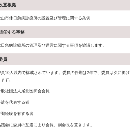
設置根拠
犬山市休日急病診療所の設置及び管理に関する条例
担任する事務
休日急病診療所の管理及び運営に関する事項を協議します。
委員
委員10人以内で構成されています。委員の任期は2年で、委員は次に掲
します。
一般社団法人尾北医師会会員
公益を代表する者
学識経験を有する者
協議会に委員の互選により会長、副会長を置きます。