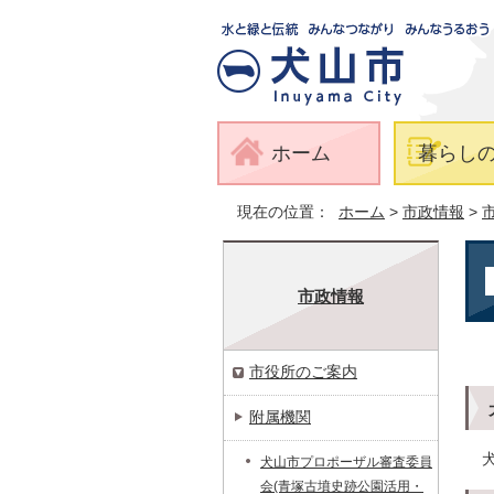
ホーム
暮らし
現在の位置：
ホーム
>
市政情報
>
市政情報
市役所のご案内
附属機関
犬山市プロポーザル審査委員
会(青塚古墳史跡公園活用・