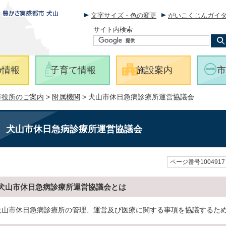
文字サイズ・色の変更
がいこくじんガイ
サイト内検索
の情報
子育て情報
施設案内
市
市役所のご案内
>
附属機関
> 犬山市休日急病診療所運営協議会
犬山市休日急病診療所運営協議会
ページ番号1004917
犬山市休日急病診療所運営協議会とは
犬山市休日急病診療所の管理、運営及び医療に関する事項を協議するた