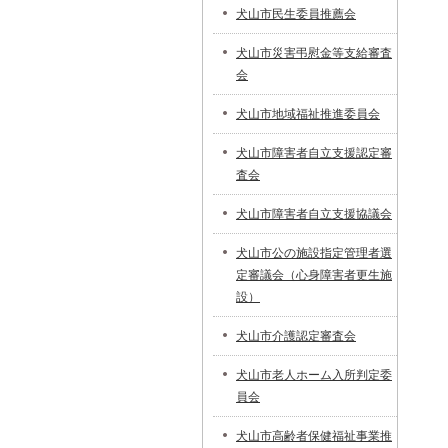
犬山市民生委員推薦会
犬山市災害弔慰金等支給審査
会
犬山市地域福祉推進委員会
犬山市障害者自立支援認定審
査会
犬山市障害者自立支援協議会
犬山市公の施設指定管理者選
定審議会（心身障害者更生施
設）
犬山市介護認定審査会
犬山市老人ホーム入所判定委
員会
犬山市高齢者保健福祉事業推