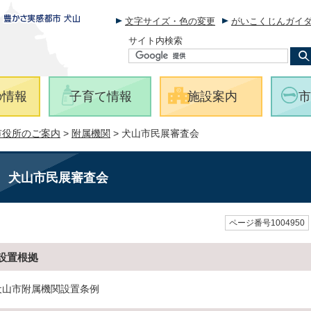
文字サイズ・色の変更
がいこくじんガイ
サイト内検索
の情報
子育て情報
施設案内
市
市役所のご案内
>
附属機関
> 犬山市民展審査会
犬山市民展審査会
ページ番号1004950
設置根拠
犬山市附属機関設置条例