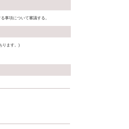
する事項について審議する。
あります。)