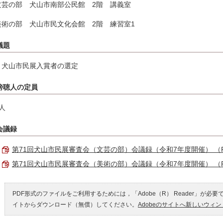
文芸の部 犬山市南部公民館 2階 講義室
美術の部 犬山市民文化会館 2階 練習室1
議題
・犬山市民展入賞者の選定
傍聴人の定員
人
会議録
第71回犬山市民展審査会（文芸の部）会議録（令和7年度開催） （PDF
第71回犬山市民展審査会（美術の部）会議録（令和7年度開催） （PDF
PDF形式のファイルをご利用するためには，「Adobe（R） Reader」が必要
イトからダウンロード（無償）してください。
Adobeのサイトへ新しいウィ