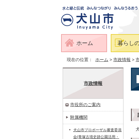
ホーム
暮らし
現在の位置：
ホーム
>
市政情報
>
市政情報
市役所のご案内
附属機関
犬山市プロポーザル審査委員
会(青塚古墳史跡公園活用・