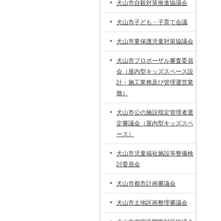
犬山市自殺対策推進協議会
犬山市子ども・子育て会議
犬山市要保護児童対策協議会
犬山市プロポーザル審査委員
会（屋内型キッズスペース設
計・施工業務及び管理運営業
務）
犬山市公の施設指定管理者選
定審議会（屋内型キッズスペ
ース）
犬山市児童福祉施設等整備検
討委員会
犬山市都市計画審議会
犬山市土地区画整理審議会