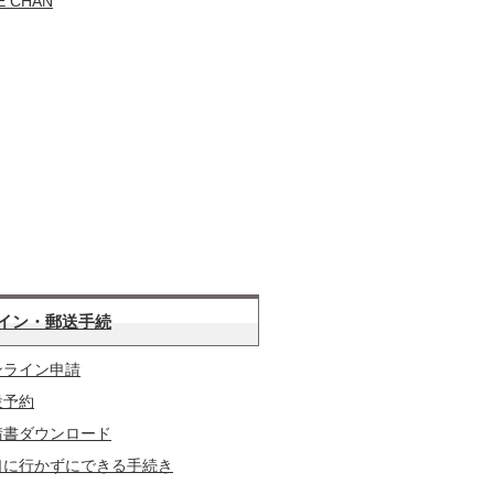
E CHAN
イン・郵送手続
ンライン申請
設予約
請書ダウンロード
口に行かずにできる手続き