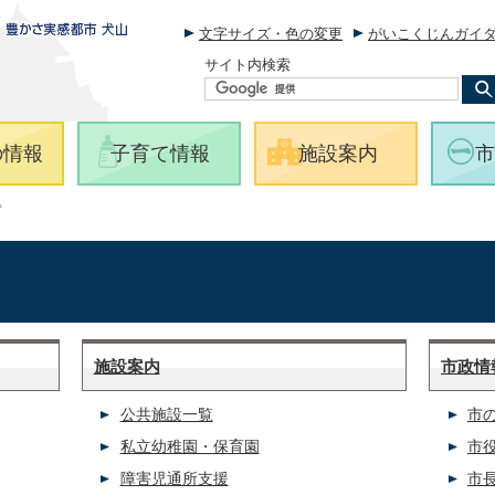
文字サイズ・色の変更
がいこくじんガイ
サイト内検索
の情報
子育て情報
施設案内
市
プ
施設案内
市政情
公共施設一覧
市
私立幼稚園・保育園
市
障害児通所支援
市