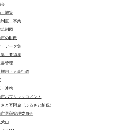
議会
画・施策
種制度・事業
種規制図
山市の財政
計・データ集
規集・要綱集
文書管理
員採用・人事行政
査
流・連携
山市パブリックコメント
るさと寄附金（ふるさと納税）
山市選挙管理委員会
報犬山