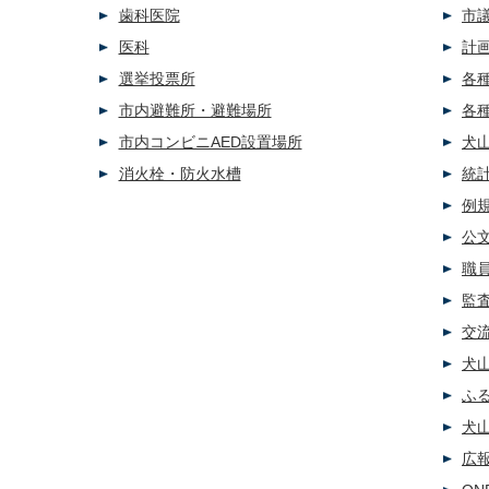
歯科医院
市
医科
計
選挙投票所
各
市内避難所・避難場所
各
市内コンビニAED設置場所
犬
消火栓・防火水槽
統
例
公
職
監
交
犬
ふ
犬
広