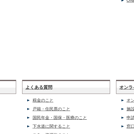
ON
よくある質問
オンラ
税金のこと
オ
戸籍・住民票のこと
施
国民年金・国保・医療のこと
申
下水道に関すること
窓