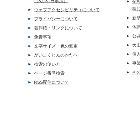
（3月31日解消）
令
種
ウェブアクセシビリティについて
新
プライバシーについて
体
著作権・リンクについて
公
免責事項
犬
文字サイズ・色の変更
個
がいこくじんのかたへ
事
検索の使い方
そ
ページ番号検索
RSS配信について