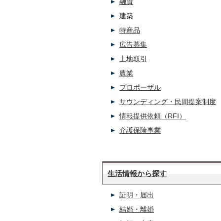
融資
建築
特産品
広告募集
土地取引
農業
プロポーザル
サウンディング・民間提案制度
情報提供依頼（RFI）
介護保険事業
生活情報から探す
証明・届出
結婚・離婚