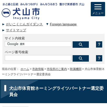
メニュー
がいこくじんガイダンス
Foreign language
サイトマップ
サイト内検索
ページ番号検索
現在の位置：
ホーム
>
市政情報
>
市役所のご案内
>
附属機関
> 犬山市体育館ネ
ーミングライツパートナー選定委員会
犬山市体育館ネーミングライツパートナー選定委
員会