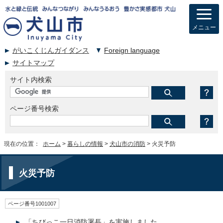
メニュー
がいこくじんガイダンス
Foreign language
サイトマップ
サイト内検索
ページ番号検索
現在の位置：
ホーム
>
暮らしの情報
>
犬山市の消防
> 火災予防
火災予防
ページ番号1001007
「ちびっこ一日消防署長」を実施しました