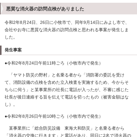
悪質な消火器の訪問点検がありました
令和2年8月24日、26日に小牧市で、同年9月14日にみよし市で、
会社やお寺に悪質な消火器の訪問点検と思われる事案が発生しま
した。
発生事案
●令和2年8月24日午前11時ごろ（小牧市内で発生）
「ヤマト防災の野村」と名乗る者から「消防署の委託を受け
て、消防設備の点検を含めた立入検査を実施するため、今からそ
ちらに伺う」と某事業所の社長に電話が入ったが、不審に感じた
社長が後日連絡する旨を伝えて電話を切ったもの（被害金額はな
し）。
●令和2年8月26日午前10時ごろ（小牧市内で発生）
某事業所に「総合防災設備 東海大和防災」と名乗る者から
「消火器の交換に行きます」と電話があり、同日に2名で消火器の