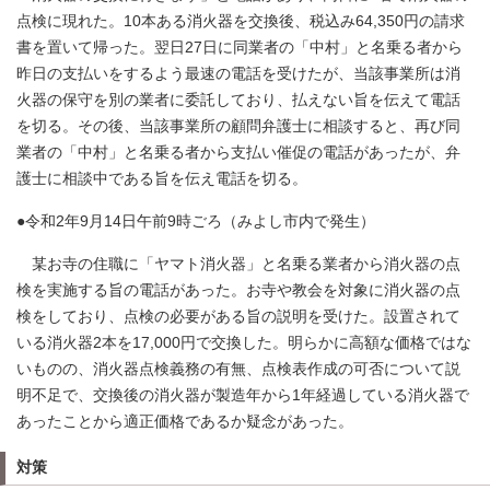
点検に現れた。10本ある消火器を交換後、税込み64,350円の請求
書を置いて帰った。翌日27日に同業者の「中村」と名乗る者から
昨日の支払いをするよう最速の電話を受けたが、当該事業所は消
火器の保守を別の業者に委託しており、払えない旨を伝えて電話
を切る。その後、当該事業所の顧問弁護士に相談すると、再び同
業者の「中村」と名乗る者から支払い催促の電話があったが、弁
護士に相談中である旨を伝え電話を切る。
●令和2年9月14日午前9時ごろ（みよし市内で発生）
某お寺の住職に「ヤマト消火器」と名乗る業者から消火器の点
検を実施する旨の電話があった。お寺や教会を対象に消火器の点
検をしており、点検の必要がある旨の説明を受けた。設置されて
いる消火器2本を17,000円で交換した。明らかに高額な価格ではな
いものの、消火器点検義務の有無、点検表作成の可否について説
明不足で、交換後の消火器が製造年から1年経過している消火器で
あったことから適正価格であるか疑念があった。
対策