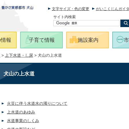
文字サイズ・色の変更
がいこくじんガイ
サイト内検索
の情報
子育て情報
施設案内
市
報
>
上下水道・し尿
> 犬山の上水道
犬山の上水道
火災に伴う水道水の濁りについて
上水道のあゆみ
水道事業のしくみ