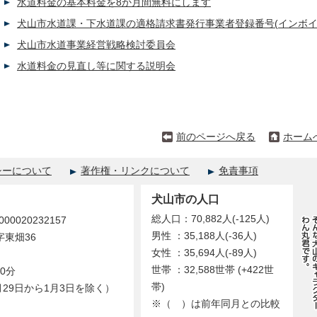
水道料金の基本料金を8か月間無料にします
犬山市水道課・下水道課の適格請求書発行事業者登録番号(インボ
犬山市水道事業経営戦略検討委員会
水道料金の見直し等に関する説明会
前のページへ戻る
ホーム
シーについて
著作権・リンクについて
免責事項
犬山市の人口
総人口：70,882人(-125人)
0020232157
男性 ：35,188人(-36人)
字東畑36
女性 ：35,694人(-89人)
世帯 ：32,588世帯 (+422世
0分
帯)
29日から1月3日を除く）
※（ ）は前年同月との比較