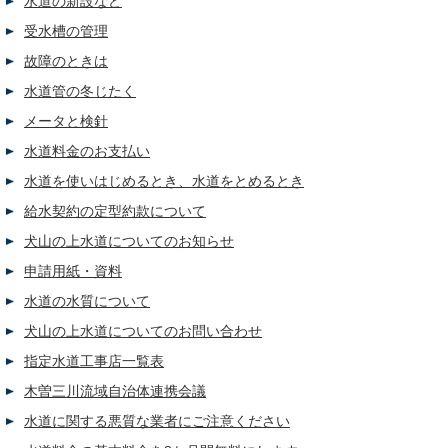
水道の新設など
受水槽の管理
故障のときは
水道管の冬じたく
メータと検針
水道料金のお支払い
水道を使いはじめるとき、水道をとめるとき
給水契約の定型約款について
犬山の上水道についてのお知らせ
申請用紙・資料
水道の水質について
犬山の上水道についてのお問い合わせ
指定水道工事店一覧表
木曽三川流域自治体連携会議
水道に関する悪質な業者にご注意ください