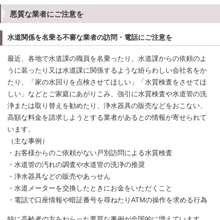
悪質な業者にご注意を
水道関係を名乗る不審な業者の訪問・電話にご注意を
最近、各地で水道課の職員を名乗ったり、水道課からの依頼のよ
うに装ったり又は水道課に関係するような紛らわしい会社名をか
たり、「家の水回りを点検させてほしい」「水質検査をさせてほ
しい」などとご家庭にあがりこみ、強引に水質検査や水道管の洗
浄または取り替えを勧めたり、浄水器具の販売などをおこない、
高額な料金を請求しようとする業者があるとの情報が寄せられて
います。
（主な事例）
・お客様からのご依頼がない戸別訪問による水質検査
・水道管の汚れの調査や水道管の洗浄の推奨
・浄水器具などの販売やあっせん
・水道メーターを交換したときにお金をいただくこと
・電話で口座情報や暗証番号を尋ねたりATMの操作を求める行為
特に高齢者の方をねらった悪質な事例が全国的に増えています。