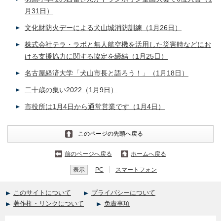
月31日）
文化財防火デーによる犬山城消防訓練（1月26日）
株式会社テラ・ラボと無人航空機を活用した災害時などにお
ける支援協力に関する協定を締結（1月25日）
名古屋経済大学「犬山市長と語ろう！」（1月18日）
二十歳の集い2022（1月9日）
市役所は1月4日から通常営業です（1月4日）
このページの先頭へ戻る
前のページへ戻る
ホームへ戻る
表示
PC
スマートフォン
このサイトについて
プライバシーについて
著作権・リンクについて
免責事項