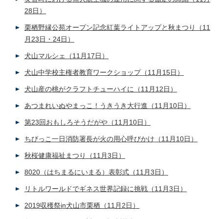
28日）
栗栖野縁公苑オープン記念紅葉ライトアップと秋まつり（11
月23日・24日）
犬山マルシェ（11月17日）
犬山中学校主権者教育ワークショップ（11月15日）
犬山産の桃がクラフトチューハイに（11月12日）
あつまれいぬやまっこ！うきうき大行進（11月10日）
第23回おもしろそうだがや（11月10日）
ちびっこ一日消防署長が火の用心呼びかけ（11月10日）
秋桜健康福祉まつり（11月3日）
8020（はちまるにいまる）表彰式（11月3日）
リトルワールドでギネス世界記録に挑戦（11月3日）
2019収穫祭in犬山市栗栖（11月2日）