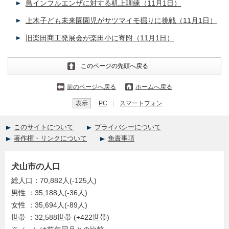
鳥インフルエンザに対する机上訓練（11月1日）
上木子ども未来園園児がサツマイモ掘りに挑戦（11月1日）
旧楽田商工発展会が楽田小に寄附（11月1日）
このページの先頭へ戻る
前のページへ戻る
ホームへ戻る
表示
PC
スマートフォン
このサイトについて
プライバシーについて
著作権・リンクについて
免責事項
犬山市の人口
総人口：70,882人(-125人)
男性 ：35,188人(-36人)
女性 ：35,694人(-89人)
世帯 ：32,588世帯 (+422世帯)