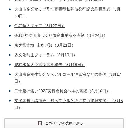
犬山市企業マップ及び寄贈型私募債発行記念品贈呈式（3月
30日）
住宅防火フェア（3月27日）
令和3年度健康づくり優良事業所を表彰（3月24日）
東之宮古墳_土あげ祭（3月21日）
多文化共生フォーラム（3月19日）
農林水産大臣賞受賞を報告（3月18日）
犬山南高校生徒会からアルコール消毒液などの寄付（3月17
日）
二十歳の集い2022実行委員会へ本の寄贈（3月10日）
支援者向け講演会「知っていると役に立つ避難支援」（3月5
日）
このページの先頭へ戻る