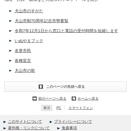
犬山市のすがた
犬山市制70周年記念市勢要覧
令和7年12月1日から窓口と電話の受付時間を短縮します
いぬやまブック
名誉市民
各種宣言
犬山市の歌
このページの先頭へ戻る
前のページへ戻る
ホームへ戻る
表示
PC
スマートフォン
このサイトについて
プライバシーについて
著作権・リンクについて
免責事項