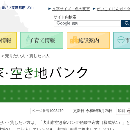
文字サイズ・色の変更
がいこくじんガイ
サイト内検索
の情報
子育て情報
施設案内
市
報
> 売りたい人・貸したい人
更新日 令和6年5月25日
ページ番号1003479
印刷
い・貸したい方は、「犬山市空き家バンク登録申込書（様式第1）」
式第2）」に記入していただき、都市計画課に提出してください。