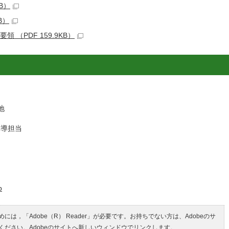
B）
B）
（PDF 159.9KB）
地
導担当
p
には，「Adobe（R） Reader」が必要です。お持ちでない方は、Adobeのサ
ください。
Adobeのサイトへ新しいウィンドウでリンクします。