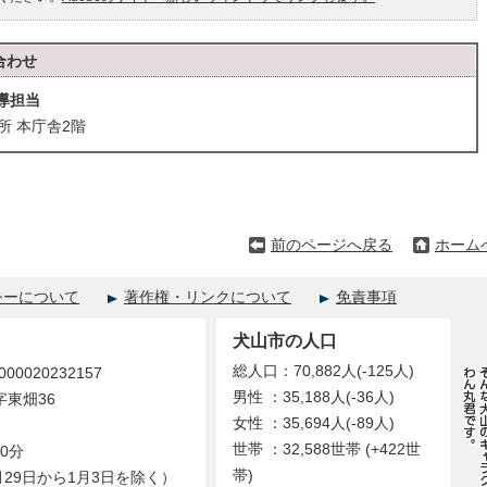
合わせ
導担当
役所 本庁舎2階
前のページへ戻る
ホーム
シーについて
著作権・リンクについて
免責事項
犬山市の人口
総人口：70,882人(-125人)
0020232157
男性 ：35,188人(-36人)
字東畑36
女性 ：35,694人(-89人)
世帯 ：32,588世帯 (+422世
0分
帯)
29日から1月3日を除く）