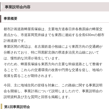
事業説明会内容
事業概要
都市計画道路蝉屋長塚線は、主要地方道春日井各務原線の蝉屋交
差点から、市道富岡荒井線までを東西に連結する全長630mの都市
計画道路です。
事業区間の周辺は、名古屋鉄道小牧線により東西方向の交通網が
分断されており、特に羽黒駅北側の県道多治見犬山線において
は、慢性的な渋滞が発生しています。
そのため、蝉屋長塚線を東西方向の主要な幹線道路として整備す
ることで、これらの交通環境の改善や円滑な交通を促し、地域の
発展を図ることが期待されます。
今回、主に地域住民の皆様を対象に、この路線に関する事業説明
会を開催し、事業計画について説明しましたので、事業説明会の
説明資料及び主な質問と回答を掲載します。
第1回事業説明会