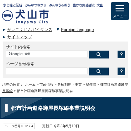
メニュー
がいこくじんガイダンス
Foreign language
サイトマップ
サイト内検索
ページ番号検索
現在の位置：
ホーム
>
市政情報
>
各種制度・事業
>
整備課
>
都市計画道路蝉屋
長塚線
> 都市計画道路蝉屋長塚線事業説明会
都市計画道路蝉屋長塚線事業説明会
ページ番号1012384
更新日 令和8年5月19日