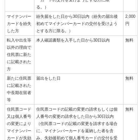
る。）
マイナンバー
紛失届をした日から30日以内（紛失の届出後
2,000
カードを紛失
初めてマイナンバーカードの交付を受けよう
円
した方
とする方に限る。）
転入や出生等
本人確認書類を入手した日から30日以内
無料
以外の理由で
住民票に新た
に記載された
方
新たに住民票
届出をした日
無料
に記載された
中長期在留者
等
住民票コード
住民票コードの記載の変更の請求もしくは個
無料
又は個人番号
人番号の変更の請求をした日から30日以内
の変更により
（住民票コードの記載の変更を請求する場合
マイナンバー
に、マイナンバーカードを返納した者を含
カードが失効
み、失効後初めて個人番号カードの交付を受