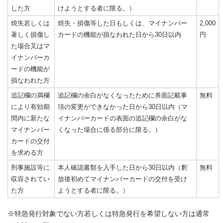
した方
けようとする者に限る。）
焼失若しくは
焼失・損傷等した日もしくは、マイナンバー
2,000
著しく損傷し
カードの機能が損なわれた日から30日以内
円
た場合又はマ
イナンバーカ
ードの機能が
損なわれた方
追記欄の満欄
追記欄の余白がなくなったために券面記載事
無料
により有効期
項の変更ができなかった日から30日以内（マ
間内に新たな
イナンバーカードの表面の追記欄の余白がな
マイナンバー
くなった場合に係る部分に限る。）
カードの交付
を求める方
刑事施設等に
本人確認書類を入手した日から30日以内（釈
無料
収容されてい
放後初めてマイナンバーカードの交付を受け
た方
ようとする者に限る。）
※特急発行対象でない方若しくは特急発行を希望しない方は通常