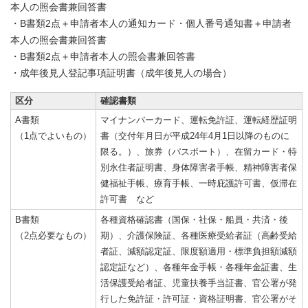
本人の照会書兼回答書
・B書類2点＋申請者本人の通知カード・個人番号通知書＋申請者
本人の照会書兼回答書
・B書類2点＋申請者本人の照会書兼回答書
・成年後見人登記事項証明書（成年後見人の場合）
区分
確認書類
A書類
マイナンバーカード、運転免許証、運転経歴証明
（1点でよいもの）
書（交付年月日が平成24年4月1日以降のものに
限る。）、旅券（パスポート）、在留カード・特
別永住者証明書、身体障害者手帳、精神障害者保
健福祉手帳、療育手帳、一時庇護許可書、仮滞在
許可書 など
B書類
各種資格確認書（国保・社保・船員・共済・後
（2点必要なもの）
期）、介護保険証、各種医療受給者証（高齢受給
者証、減額認定証、限度額適用・標準負担額減額
認定証など）、各種年金手帳・各種年金証書、生
活保護受給者証、児童扶養手当証書、官公署が発
行した免許証・許可証・資格証明書、官公署がそ