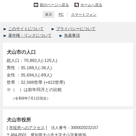
前のページへ戻る
ホームへ戻る
表示
PC
スマートフォン
このサイトについて
プライバシーについて
著作権・リンクについて
免責事項
犬山市の人口
総人口：70,882人(-125人)
男性 ：35,188人(-36人)
女性 ：35,694人(-89人)
世帯 ：32,588世帯 (+422世帯)
※（ ）は前年同月との比較
（令和8年7月1日現在）
犬山市役所
[
市役所へのアクセス
] 法人番号：3000020232157
〒484-8501 愛知県犬山市大字犬山字東畑36