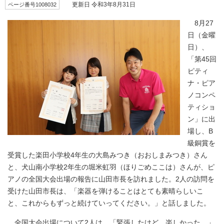
ページ番号1008032
更新日 令和3年8月31日
8月27
日（金曜
日）、
「第45回
ピティ
ナ・ピア
ノコンペ
ティショ
ン」に出
場し、B
級銅賞を
受賞した楽田小学校4年生の大島みつき（おおしまみつき）さん
と、犬山南小学校2年生の堀米虹羽（ほりごめここは）さんが、ピ
アノの全国大会出場の報告に山田市長を訪れました。2人の訪問を
受けた山田市長は、「楽器を弾けることはとても素晴らしいこ
と、これからもずっと続けていってください。」と話しました。
全国大会出場について2人は、「緊張したけど、楽しかった。」