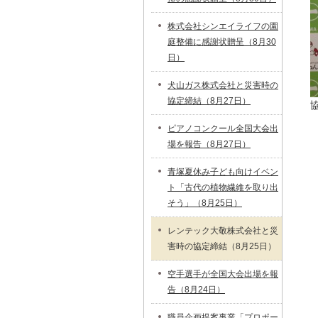
株式会社シンエイライフの園
庭整備に感謝状贈呈（8月30
日）
犬山ガス株式会社と災害時の
協定締結（8月27日）
ピアノコンクール全国大会出
場を報告（8月27日）
青塚夏休み子ども向けイベン
ト「古代の植物繊維を取り出
そう」（8月25日）
レンテック大敬株式会社と災
害時の協定締結（8月25日）
空手選手が全国大会出場を報
告（8月24日）
職員企画提案事業「プロポー