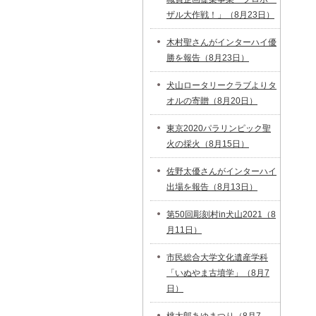
ザル大作戦！」（8月23日）
木村聖さんがインターハイ優
勝を報告（8月23日）
犬山ロータリークラブよりタ
オルの寄贈（8月20日）
東京2020パラリンピック聖
火の採火（8月15日）
佐野太優さんがインターハイ
出場を報告（8月13日）
第50回彫刻村in犬山2021（8
月11日）
市民総合大学文化遺産学科
「いぬやま古墳学」（8月7
日）