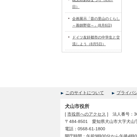
桃太郎あゆまつり（8月7
日）
企画展示「昔の里山のくらし
～善師野宿～」(8月6日)
ドイツ友好都市の中学生と交
流しよう（8月5日）
このサイトについて
プライバ
犬山市役所
[
市役所へのアクセス
] 法人番号：300
〒484-8501 愛知県犬山市大字犬山
電話：0568-61-1800
開庁時間：午前9時00分から午後4時0