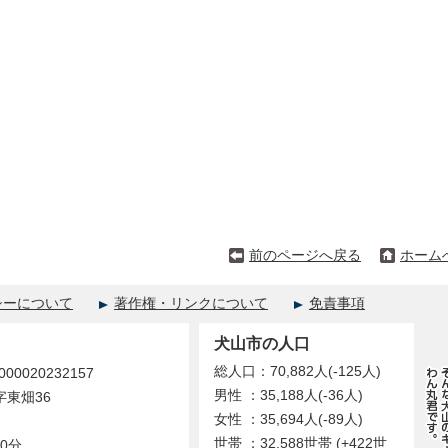
前のページへ戻る
ホーム
シーについて
著作権・リンクについて
免責事項
犬山市の人口
総人口：70,882人(-125人)
0020232157
男性 ：35,188人(-36人)
字東畑36
女性 ：35,694人(-89人)
世帯 ：32,588世帯 (+422世
0分