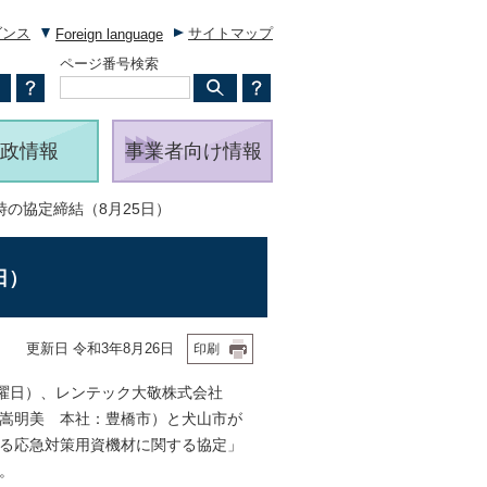
ダンス
サイトマップ
Foreign language
ページ番号検索
政情報
事業者向け情報
時の協定締結（8月25日）
日）
更新日 令和3年8月26日
印刷
曜日）、レンテック大敬株式会社
嵩明美 本社：豊橋市）と犬山市が
る応急対策用資機材に関する協定」
。