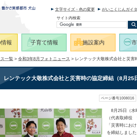
文字サイズ・色の変更
がいこくじんガイ
サイト内検索
の情報
子育て情報
施設案内
市
ース一覧
>
令和3年8月フォトニュース
> レンテック大敬株式会社と災害
レンテック大敬株式会社と災害時の協定締結（8月25
ページ番号1008016
8月25日（水
（代表取締役 
「災害時におけ
を締結しました