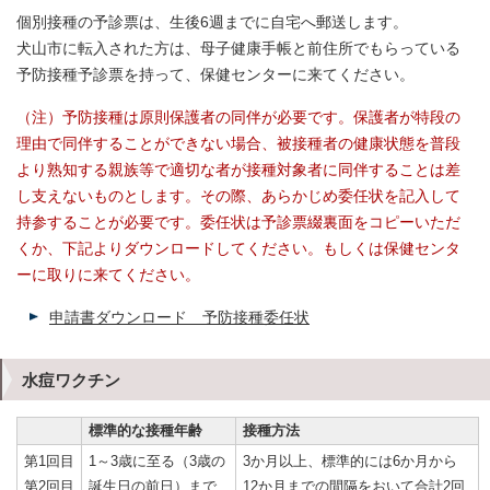
個別接種の予診票は、生後6週までに自宅へ郵送します。
犬山市に転入された方は、母子健康手帳と前住所でもらっている
予防接種予診票を持って、保健センターに来てください。
（注）予防接種は原則保護者の同伴が必要です。保護者が特段の
理由で同伴することができない場合、被接種者の健康状態を普段
より熟知する親族等で適切な者が接種対象者に同伴することは差
し支えないものとします。その際、あらかじめ委任状を記入して
持参することが必要です。委任状は予診票綴裏面をコピーいただ
くか、下記よりダウンロードしてください。もしくは保健センタ
ーに取りに来てください。
申請書ダウンロード 予防接種委任状
水痘ワクチン
標準的な接種年齢
接種方法
第1回目
1～3歳に至る（3歳の
3か月以上、標準的には6か月から
第2回目
誕生日の前日）まで
12か月までの間隔をおいて合計2回