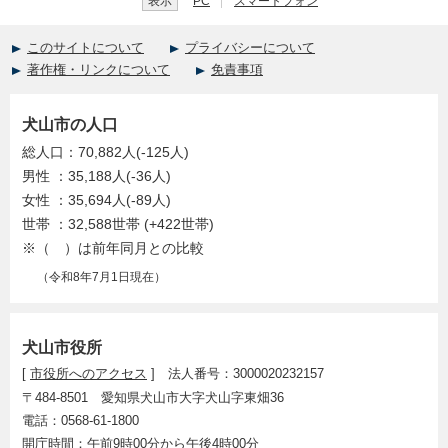
表示
PC
スマートフォン
このサイトについて
プライバシーについて
著作権・リンクについて
免責事項
犬山市の人口
総人口：70,882人(-125人)
男性 ：35,188人(-36人)
女性 ：35,694人(-89人)
世帯 ：32,588世帯 (+422世帯)
※（ ）は前年同月との比較
（令和8年7月1日現在）
犬山市役所
[
市役所へのアクセス
] 法人番号：3000020232157
〒484-8501 愛知県犬山市大字犬山字東畑36
電話：0568-61-1800
開庁時間：午前9時00分から午後4時00分