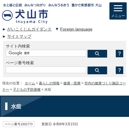
メニュー
がいこくじんガイダンス
Foreign language
サイトマップ
サイト内検索
ページ番号検索
現在の位置：
ホーム
>
暮らしの情報
>
健康・医療
>
市内の健康づくり施設コー
ナー
>
子どもの予防接種
> 水痘
水痘
ページ番号1002773
更新日 令和8年3月23日