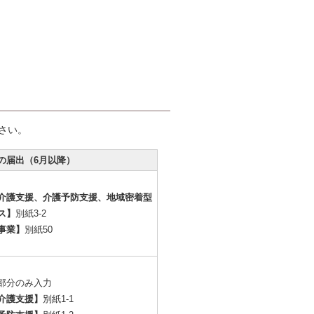
さい。
の届出（6月以降）
介護支援、介護予防支援、地域密着型
ス】
別紙3-2
事業】
別紙50
部分のみ入力
介護支援】
別紙1-1