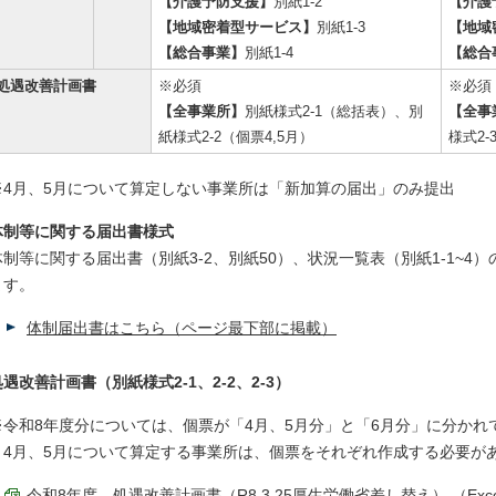
【介護予防支援】
別紙1-2
【介護
【地域密着型サービス】
別紙1-3
【地域
【総合事業】
別紙1-4
【総合
処遇改善計画書
※必須
※必須
【全事業所】
別紙様式2-1（総括表）、別
【全事
紙様式2-2（個票4,5月）
様式2
※4月、5月について算定しない事業所は「新加算の届出」のみ提出
体制等に関する届出書様式
体制等に関する届出書（別紙3-2、別紙50）、状況一覧表（別紙1-1~
ます。
体制届出書はこちら（ページ最下部に掲載）
処遇改善計画書（別紙様式2-1、2-2、2-3）
※令和8年度分については、個票が「4月、5月分」と「6月分」に分かれ
4月、5月について算定する事業所は、個票をそれぞれ作成する必要が
令和8年度 処遇改善計画書（R8.3.25厚生労働省差し替え） （Excel 