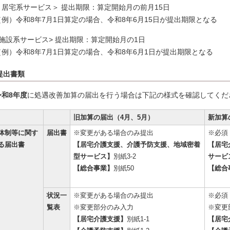
＜居宅系サービス＞ 提出期限：算定開始月の前月15日
（例）令和8年7月1日算定の場合、令和8年6月15日が提出期限となる
<施設系サービス> 提出期限：算定開始月の1日
（例）令和8年7月1日算定の場合、令和8年6月1日が提出期限となる
提出書類
令和8年度
に処遇改善加算の届出を行う場合は下記の様式を確認してくだ
旧加算の届出（4月、5月）
新加算
体制等に関す
届出書
※変更がある場合のみ提出
※必須
る届出書
【居宅介護支援、介護予防支援、地域密着
【居宅
型サービス】
別紙3-2
サービ
【総合事業】
別紙50
【総合
状況一
※変更がある場合のみ提出
※必須
覧表
※変更部分のみ入力
※変更
【居宅介護支援】
別紙1-1
【居宅