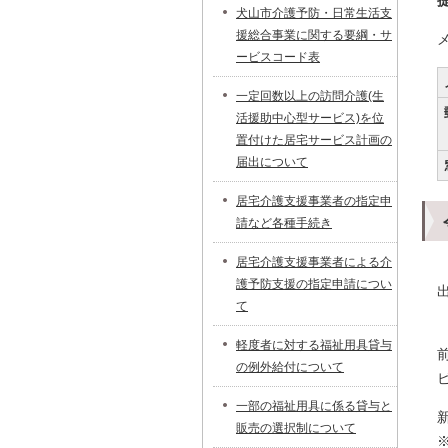
犬山市介護予防・日常生活支
援総合事業に関する要綱・サ
ービスコード表
一定回数以上の訪問介護(生
活援助中心型サービス)を位
置付けた居宅サービス計画の
届出について
居宅介護支援事業者の指定申
請など各種手続き
居宅介護支援事業者による介
護予防支援の指定申請につい
て
軽度者に対する福祉用具貸与
の例外給付について
一部の福祉用具に係る貸与と
販売の選択制について