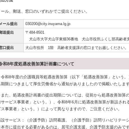
提出方法
メール、郵送、窓口のいずれかでご提出ください。
メール提出
030200@city.inuyama.lg.jp
郵送提出
〒484-8501
犬山市大字犬山字東畑36番地 犬山市役所ふくし部高齢者
窓口提出
犬山市役所 1階 高齢者支援課の窓口までお越しください。
令和8年度処遇改善加算計画書について
令和8年度の介護職員等処遇改善加算（以下「処遇改善加算」という。
出期限につきまして厚生労働省から通知がありましたので掲載いたしま
また、処遇改善計画書の提出期限については、従前から処遇改善加算の
前サービス事業者」という。）、令和8年6月に処遇改善加算が新設され
ビス事業者」という。）によって異なりますので、ご注意ください。
新設サービス：（介護予防）訪問看護、（介護予防）訪問リハビリテー
※本市に提出する必要があるのは、居宅介護支援、介護予防支援のみで