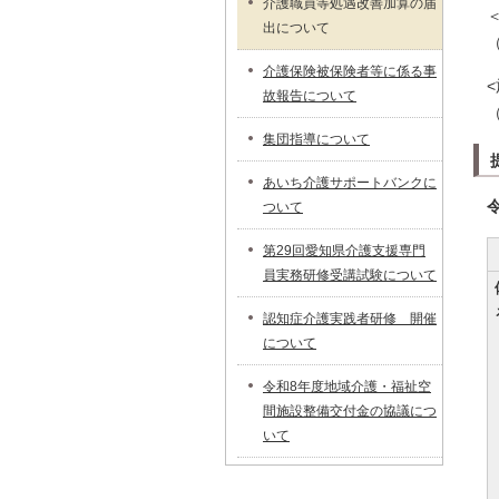
介護職員等処遇改善加算の届
出について
介護保険被保険者等に係る事
故報告について
集団指導について
あいち介護サポートバンクに
ついて
第29回愛知県介護支援専門
員実務研修受講試験について
認知症介護実践者研修 開催
について
令和8年度地域介護・福祉空
間施設整備交付金の協議につ
いて