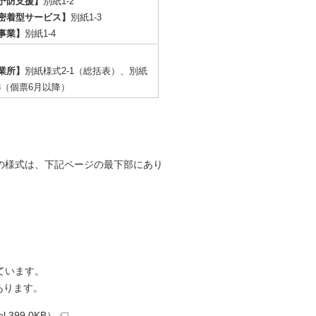
予防支援】
別紙1-2
密着型サービス】
別紙1-3
事業】
別紙1-4
業所】
別紙様式2-1（総括表）、別紙
-3（個票6月以降）
4）の様式は、下記ページの最下部にあり
ています。
あります。
399.0KB）