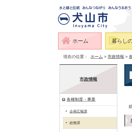
ホーム
暮らし
現在の位置：
ホーム
>
市政情報
>
市政情報
各種制度・事業
企画広報課
総務課