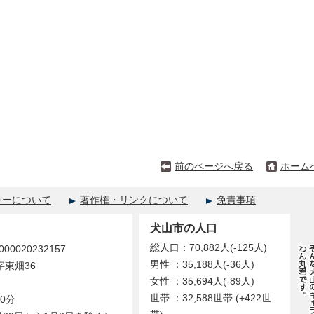
前のページへ戻る
ホーム
シーについて
著作権・リンクについて
免責事項
犬山市の人口
総人口：70,882人(-125人)
0020232157
男性 ：35,188人(-36人)
字東畑36
女性 ：35,694人(-89人)
世帯 ：32,588世帯 (+422世
0分