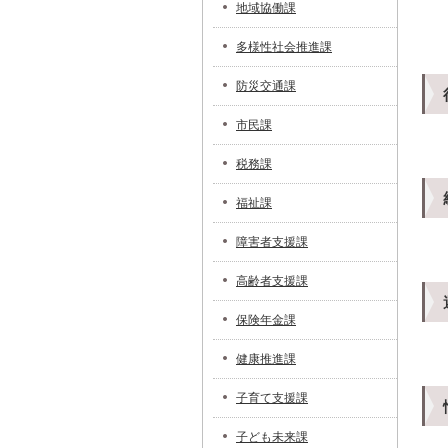
地域協働課
多様性社会推進課
防災交通課
市民課
税務課
福祉課
障害者支援課
高齢者支援課
保険年金課
健康推進課
子育て支援課
子ども未来課