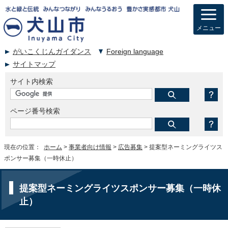
メニュー
がいこくじんガイダンス
Foreign language
サイトマップ
サイト内検索
ページ番号検索
現在の位置：
ホーム
>
事業者向け情報
>
広告募集
> 提案型ネーミングライツス
ポンサー募集（一時休止）
提案型ネーミングライツスポンサー募集（一時休
止）