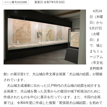
ページ番号1012085
更新日 令和7年5月16日
4月24
日（木曜
日）から
5月27日
（火曜
日）ま
で、城と
まちミュ
ージアム
（市文化
史料館本
館）の展示室1で、犬山城白帝文庫企画展「犬山城の絵図」が開催
されています。
犬山城主成瀬家に伝わった江戸時代の犬山城の絵図を紹介する
企画展で、犬山城を襲った災害からの復旧や城下町統治のために
作成されたものを中心に展示を行っています。また、今回の企画
展では、令和6年度に作成した複製「尾張国犬山城絵図」を初めて