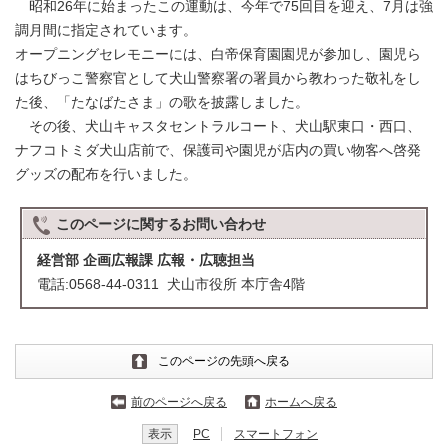
昭和26年に始まったこの運動は、今年で75回目を迎え、7月は強
調月間に指定されています。
オープニングセレモニーには、白帝保育園園児が参加し、園児ら
はちびっこ警察官として犬山警察署の署員から教わった敬礼をし
た後、「たなばたさま」の歌を披露しました。
その後、犬山キャスタセントラルコート、犬山駅東口・西口、
ナフコトミダ犬山店前で、保護司や園児が店内の買い物客へ啓発
グッズの配布を行いました。
このページに関する
お問い合わせ
経営部 企画広報課 広報・広聴担当
電話:0568-44-0311 犬山市役所 本庁舎4階
このページの先頭へ戻る
前のページへ戻る
ホームへ戻る
表示
PC
スマートフォン