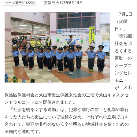
ページ番号1012235
更新日 令和7年8月14日
7月1日
（火曜
日）、
「第75回
社会を明
るくする
運動」の
オープニ
ングセレ
モニー
が、犬山
保護区保護司会と犬山市更生保護女性会の主催で犬山キャスタセ
ントラルコートにて開催されました。
「社会を明るくする運動」は、犯罪や非行の防止と犯罪や非行
をした人たちの更生について理解を深め、それぞれの立場で力を
合わせて、犯罪や非行のない安全で明るい地域社会を築くための
全国的な運動です。