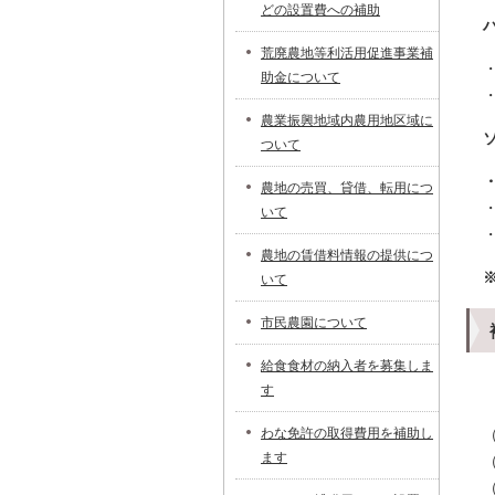
どの設置費への補助
荒廃農地等利活用促進事業補
助金について
農業振興地域内農用地区域に
ついて
農地の売買、貸借、転用につ
いて
農地の賃借料情報の提供につ
いて
市民農園について
給食食材の納入者を募集しま
す
わな免許の取得費用を補助し
ます