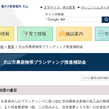
文字サイズ・色の変更
がいこくじんガイ
サイト内検索
の情報
子育て情報
施設案内
市
情報
>
農業
> 犬山市農産物等ブランディング推進補助金
犬山市農産物等ブランディング推進補助金
ページ番号1007906
制度の趣旨
生産者自らがブランディングに取り組む市内農林水産物の加工品の開発
費、また特産農産物（桃、二の宮みかん、自然薯夢とろろ等）の生産拡