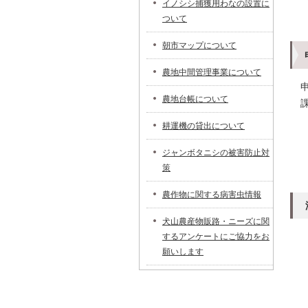
イノシシ捕獲用わなの設置に
ついて
朝市マップについて
農地中間管理事業について
農地台帳について
耕運機の貸出について
ジャンボタニシの被害防止対
策
農作物に関する病害虫情報
犬山農産物販路・ニーズに関
するアンケートにご協力をお
願いします