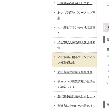
市内農業者を紹介します！
あいち型産地パワーアップ事
業
人・農地プランから地域計画
へ
犬山市収入保険加入支援補助
金
犬山市農産物等ブランディン
グ推進補助金
犬山市新規就農支援補助金
チャレンジ農業講座の受講生
を募集します
農作業事故に注意しましょう
鳥獣害防止のための電気柵な