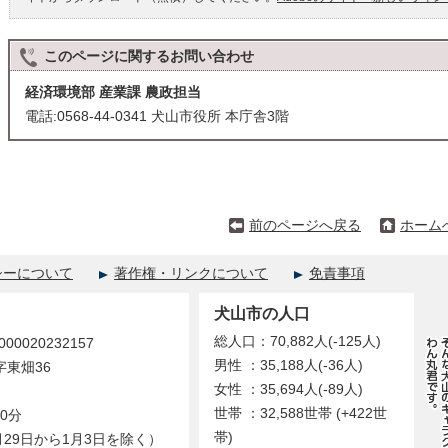
このページに関する
お問い合わせ
経済環境部 産業課 農政担当
電話:0568-44-0341 犬山市役所 本庁舎3階
前のページへ戻る
ホーム
シーについて
著作権・リンクについて
免責事項
犬山市の人口
総人口：70,882人(-125人)
0020232157
男性 ：35,188人(-36人)
字東畑36
女性 ：35,694人(-89人)
世帯 ：32,588世帯 (+422世
0分
帯)
29日から1月3日を除く）