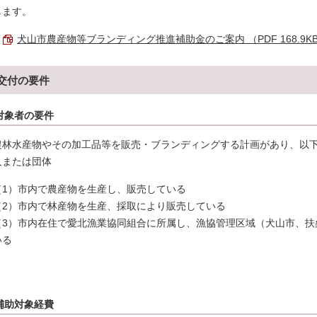
します。
犬山市農産物等ブランディング推進補助金のご案内 （PDF 168.9K
交付の要件
対象者の要件
農林水産物やその加工品等を販売・ブランディングする計画があり、以下
人または団体
（1）市内で農産物を生産し、販売している
（2）市内で林産物を生産、採取により販売している
（3）市内在住で愛北漁業協同組合に所属し、漁協管理区域（犬山市、扶
いる
補助対象経費