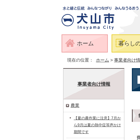
ホーム
暮らし
現在の位置：
ホーム
>
事業者向け
事業者向け情報
農業
【夏の農作業に注意】7月か
ら9月は夏の熱中症等声かけ
期間です