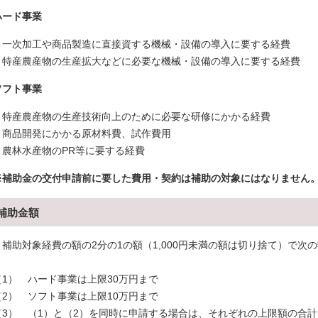
ハード事業
・一次加工や商品製造に直接資する機械・設備の導入に要する経費
・特産農産物の生産拡大などに必要な機械・設備の導入に要する経費
ソフト事業
・
特産農産物の生産技術向上のために必要な研修にかかる経費
・商品開発にかかる原材料費、試作費用
・農林水産物のPR等に要する経費
※補助金の交付申請前に要した費用・契約は補助の対象にはなりません
補助金額
補助対象経費の額の2分の1の額（1,000円未満の額は切り捨て）で次
（1） ハード事業は上限30万円まで
（2） ソフト事業は上限10万円まで
（3） （1）と（2）を同時に申請する場合は、それぞれの上限額の合計