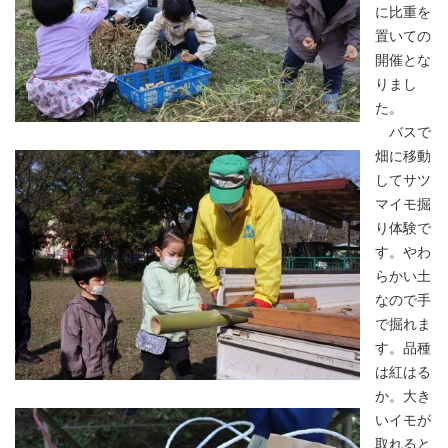
に比重を
置いての
開催とな
りまし
た。
バスで
畑に移動
してサツ
マイモ掘
り体験で
す。やわ
らかい土
なので手
で掘れま
す。品種
は紅はる
か。大き
いイモが
取れると