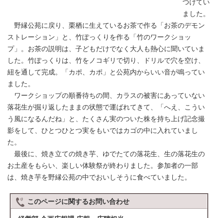
つけてい
ました。
野縁公苑に戻り、栗栖に生えているお茶で作る「お茶のデモン
ストレーション」と、竹ぽっくりを作る「竹のワークショッ
プ」。お茶の説明は、子どもだけでなく大人も熱心に聞いていま
した。竹ぽっくりは、竹をノコギリで切り、ドリルで穴を空け、
紐を通して完成。「カポ、カポ」と公苑内からいい音が鳴ってい
ました。
ワークショップの順番待ちの間、カラスの被害にあっていない
落花生が掘り返したままの状態で運ばれてきて、「へえ、こうい
う風になるんだね」と、たくさん実のついた株を持ち上げ記念撮
影をして、ひとつひとつ実をもいではカゴの中に入れていまし
た。
最後に、焼き立ての焼き芋、ゆでたての落花生、生の落花生の
お土産をもらい、楽しい体験祭が終わりました。参加者の一部
は、焼き芋を野縁公苑の中でおいしそうに食べていました。
このページに関する
お問い合わせ