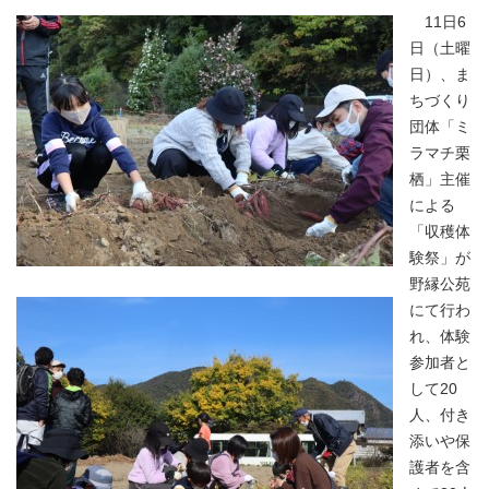
11日6
日（土曜
日）、ま
ちづくり
団体「ミ
ラマチ栗
栖」主催
による
「収穫体
験祭」が
野縁公苑
にて行わ
れ、体験
参加者と
して20
人、付き
添いや保
護者を含