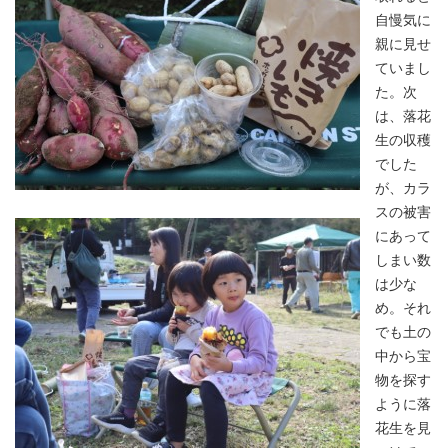
自慢気に
親に見せ
ていまし
た。次
は、落花
生の収穫
でした
が、カラ
スの被害
にあって
しまい数
は少な
め。それ
でも土の
中から宝
物を探す
ように落
花生を見