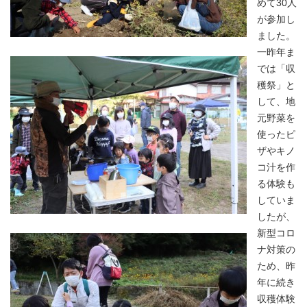
めて30人
が参加し
ました。
一昨年ま
では「収
穫祭」と
して、地
元野菜を
使ったピ
ザやキノ
コ汁を作
る体験も
していま
したが、
新型コロ
ナ対策の
ため、昨
年に続き
収穫体験