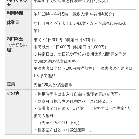
小学生までの児童と保護者（又は付添人）
方
利用時間
午前10時～午後5時（最終入場 午後4時30分）
休業日
なし（ヨシヅヤ犬山店が休業となった場合は臨時休
業）
利用料金
市民：1日300円（特定日は500円）
（子ども広
市民以外：1日600円（特定日は1,000円）
場）
※特定日は、土日祝や学校の長期休業期間等を予定
※3歳未満の児童は無料
※障害者は半額（100円未満切捨）、障害者の介助者は
1人まで無料
定員
児童120人と保護者等
その他
・利用時間内は出入り自由（保護者等の交代可）
・飲食可（施設内の休憩スペースに限る。）
・保護者又は付添人1人に対し、小学生以下の児童4人
まで入場可
（児童のみの利用不可）。
・相談室を併設（相談は無料）。