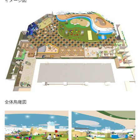
イメージ図
全体鳥瞰図