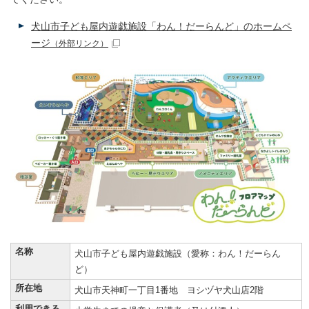
犬山市子ども屋内遊戯施設「わん！だーらんど」のホームペ
ージ
（外部リンク）
名称
犬山市子ども屋内遊戯施設（愛称：わん！だーらん
ど）
所在地
犬山市天神町一丁目1番地 ヨシヅヤ犬山店2階
利用できる