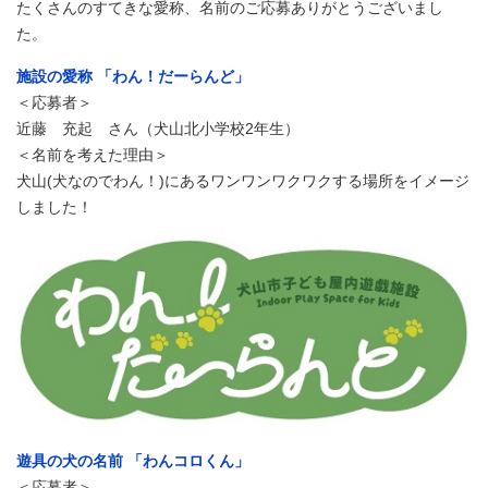
たくさんのすてきな愛称、名前のご応募ありがとうございまし
た。
施設の愛称 「わん！だーらんど」
＜応募者＞
近藤 充起 さん（犬山北小学校2年生）
＜名前を考えた理由＞
犬山(犬なのでわん！)にあるワンワンワクワクする場所をイメージ
しました！
遊具の犬の名前 「わんコロくん」
＜応募者＞