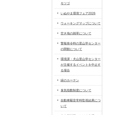
モツゴ
いぬやま環境フェア2026
ウォーキングマップについて
空き地の雑草について
警報発令時の里山学センター
の閉館について
環境課・犬山里山学センター
が主催するイベントを中止す
る場合
緑のカーテン
臭気指数制度について
自動車騒音常時監視結果につ
いて