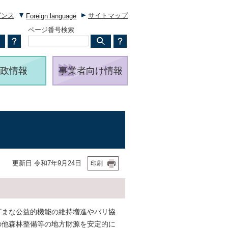
ダンス
サイトマップ
Foreign language
ページ番号検索
政情報
事業者向け情報
更新日 令和7年9月24日
印刷
ざまな公益的機能の維持増進やパリ協
の他森林整備等の地方財源を安定的に