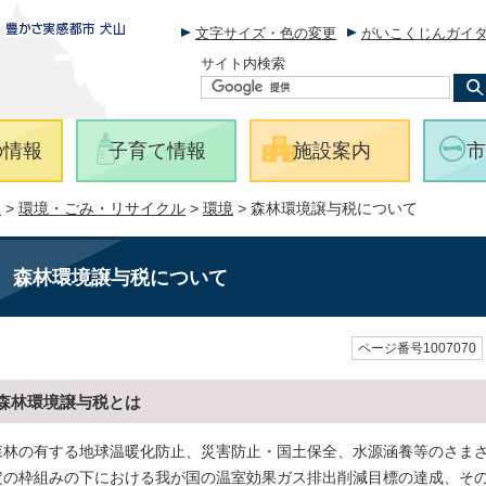
文字サイズ・色の変更
がいこくじんガイ
サイト内検索
の情報
子育て情報
施設案内
市
報
>
環境・ごみ・リサイクル
>
環境
> 森林環境譲与税について
森林環境譲与税について
ページ番号1007070
森林環境譲与税とは
森林の有する地球温暖化防止、災害防止・国土保全、水源涵養等のさま
定の枠組みの下における我が国の温室効果ガス排出削減目標の達成、そ