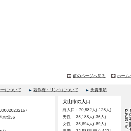
前のページへ戻る
ホーム
シーについて
著作権・リンクについて
免責事項
犬山市の人口
総人口：70,882人(-125人)
0020232157
男性 ：35,188人(-36人)
字東畑36
女性 ：35,694人(-89人)
世帯 ：32,588世帯 (+422世