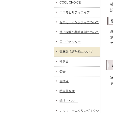
COOL CHOICE
エコモビリティライフ
ゼロカーボンシティについて
路上喫煙の禁止条例について
里山学センター
森林環境譲与税について
補助金
公害
自衛隊
特定外来種
環境イベント
レッツ！モニタリング！ウシ