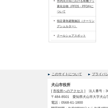
市内河川等における有機フッ
素化合物（PFOS・PFOA)に
ついて
指定暑熱避難施設（クーリン
グシェルター）
クールシェアスポット
このサイトについて
プライバ
犬山市役所
[
市役所へのアクセス
] 法人番号：300
〒484-8501 愛知県犬山市大字犬山
電話：0568-61-1800