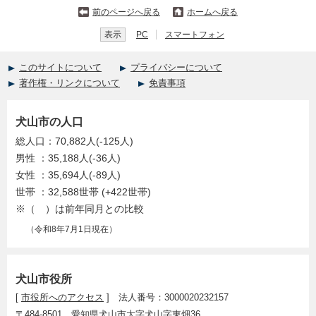
前のページへ戻る
ホームへ戻る
表示
PC
スマートフォン
このサイトについて
プライバシーについて
著作権・リンクについて
免責事項
犬山市の人口
総人口：70,882人(-125人)
男性 ：35,188人(-36人)
女性 ：35,694人(-89人)
世帯 ：32,588世帯 (+422世帯)
※（ ）は前年同月との比較
（令和8年7月1日現在）
犬山市役所
[
市役所へのアクセス
] 法人番号：3000020232157
〒484-8501 愛知県犬山市大字犬山字東畑36