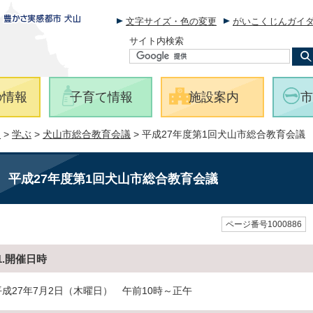
文字サイズ・色の変更
がいこくじんガイ
サイト内検索
の情報
子育て情報
施設案内
市
報
>
学ぶ
>
犬山市総合教育会議
> 平成27年度第1回犬山市総合教育会議
平成27年度第1回犬山市総合教育会議
ページ番号1000886
1.開催日時
平成27年7月2日（木曜日） 午前10時～正午