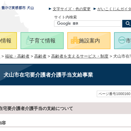
文字サイズ・色の変更
がいこくじんガイ
サイト内検索
の情報
子育て情報
施設案内
市
報
>
福祉・高齢者
>
高齢者
>
高齢者を支えるサービス・制度
> 犬山市
犬山市在宅要介護者介護手当支給事業
ページ番号1000160
在宅要介護者介護手当の支給について
内容