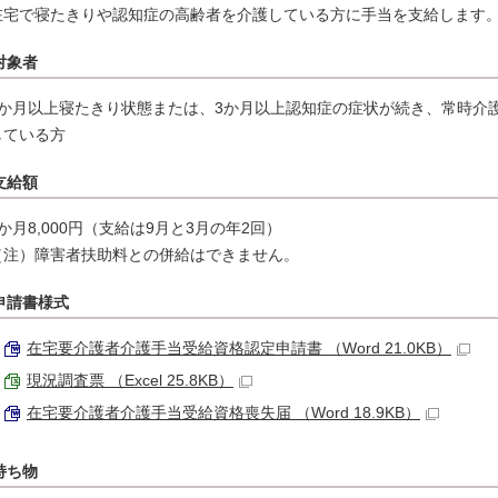
在宅で寝たきりや認知症の高齢者を介護している方に手当を支給します
対象者
3か月以上寝たきり状態または、3か月以上認知症の症状が続き、常時介
している方
支給額
1か月8,000円（支給は9月と3月の年2回）
（注）障害者扶助料との併給はできません。
申請書様式
在宅要介護者介護手当受給資格認定申請書 （Word 21.0KB）
現況調査票 （Excel 25.8KB）
在宅要介護者介護手当受給資格喪失届 （Word 18.9KB）
持ち物