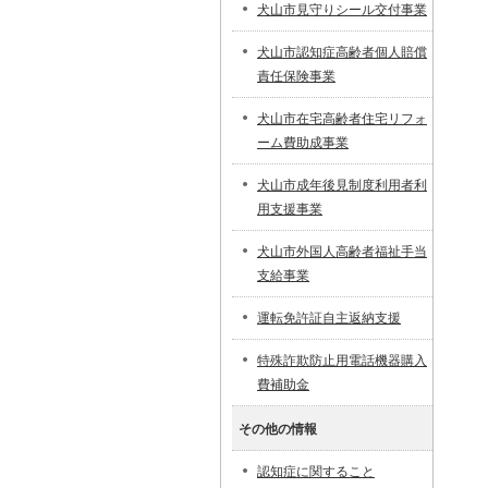
犬山市見守りシール交付事業
犬山市認知症高齢者個人賠償
責任保険事業
犬山市在宅高齢者住宅リフォ
ーム費助成事業
犬山市成年後見制度利用者利
用支援事業
犬山市外国人高齢者福祉手当
支給事業
運転免許証自主返納支援
特殊詐欺防止用電話機器購入
費補助金
その他の情報
認知症に関すること