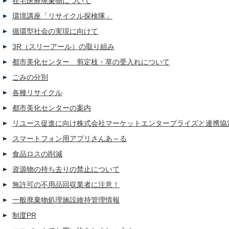
在宅医療廃棄物について
環境講座「リサイクル探検隊」
循環型社会の実現に向けて
3R（スリーアール）の取り組み
都市美化センター 剪定枝・草の受入れについて
ごみの分別
各種リサイクル
都市美化センターの案内
リユース促進に向け株式会社マーケットエンタープライズと連携協
スマートフォン用アプリさんあ～る
食品ロスの削減
資源物の持ち去りの禁止について
無許可の不用品回収業者に注意！
一般廃棄物処理施設維持管理情報
制度PR