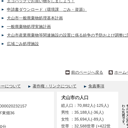
エコバックでお買い物をしましょう！
申請書ダウンロード（環境課 ごみ・資源）
犬山市一般廃棄物処理基本計画
一般廃棄物処理実施計画
犬山市産業廃棄物等関連施設の設置に係る紛争の予防および調整に
広域ごみ処理施設
前のページへ戻る
ホーム
シーについて
著作権・リンクについて
免責事項
犬山市の人口
総人口：70,882人(-125人)
0020232157
男性 ：35,188人(-36人)
字東畑36
女性 ：35,694人(-89人)
世帯 ：32,588世帯 (+422世
0分