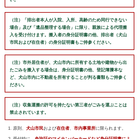
（注）「排出者本人が入院、入所、高齢のため同行できない
場合」及び「遺品整理する場合」に限り、親族による代理搬
入を受け付けます。搬入者の身分証明書の他、排出者（犬山
市民および在住者）の身分証明書もご持参ください。
（注）市外居住者が、犬山市内に所有する土地や建物から出
たごみを搬入する場合は、身分証明書の他、登記簿謄本な
ど、犬山市内に不動産を所有することが判る書類もご持参く
ださい。
（注）収集運搬の許可を持たない第三者がごみを運ぶことは
禁止されています。
原則、
犬山市民
および
在住者
、
市内事業所
に限られます。
受付時に、
免許証やマイナンバーカードなど身分証明書によ