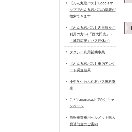
【わん丸君バス】Googleマ
ップでわん丸君バスの情報が
検索できます
【わん丸君バス】内田線をご
利用の方へ(「西大門先」・
「城前広場」バス停休止)
タクシー利用補助事業
【わん丸君バス】車内アンケ
ート調査結果
小中学生わん丸君バス無料乗
車
こどもmanacaおでかけキャ
ンペーン
自転車乗車用ヘルメット購入
費補助金のご案内