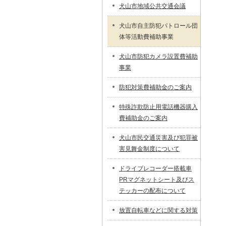
犬山市地域公共交通会議
犬山市自主防犯パトロール団
体等活動費補助事業
犬山市防犯カメラ設置費補助
事業
防犯対策費補助金のご案内
特殊詐欺防止用電話機器購入
費補助金のご案内
犬山市民交通災害及び犯罪被
害見舞金制度について
ドライブレコーダー搭載車
PRマグネットシート及びス
テッカーの配布について
放置自転車などに関する対策