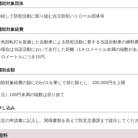
補助対象団体
継続して防犯活動に取り組む自主防犯パトロール団体等
補助対象経費
青色回転灯を装備した自動車による防犯活動に要する当該自動車の燃料
の場合は当該活動において走行した距離（1キロメートル未満の端数があ
キロメートルにつき15円。
補助金額
補助対象経費の額に2分の1を乗じて得た額とし、100,000円を上限
（注）100円未満の端数は切り捨て
申し込み
所定の申請書に記入し、関係書類を添えて防災交通課まで提出してくだ
資料