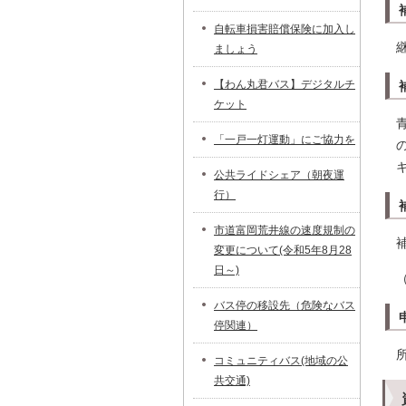
自転車損害賠償保険に加入し
ましょう
【わん丸君バス】デジタルチ
ケット
「一戸一灯運動」にご協力を
公共ライドシェア（朝夜運
行）
市道富岡荒井線の速度規制の
変更について(令和5年8月28
日～)
バス停の移設先（危険なバス
停関連）
コミュニティバス(地域の公
共交通)