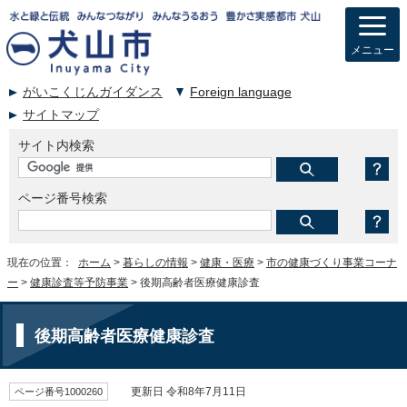
メニュー
がいこくじんガイダンス
Foreign language
サイトマップ
サイト内検索
ページ番号検索
現在の位置：
ホーム
>
暮らしの情報
>
健康・医療
>
市の健康づくり事業コーナ
ー
>
健康診査等予防事業
> 後期高齢者医療健康診査
後期高齢者医療健康診査
ページ番号1000260
更新日 令和8年7月11日