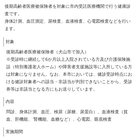
後期高齢者医療被保険者を対象に市内受託医療機関で行う健康診
査です。
身体計測、血圧測定、尿検査、血液検査、心電図検査などを行い
ます。
対象
後期高齢者医療被保険者（犬山市で加入）
※受診時に継続して6か月以上入院されている方及び介護保険施
設（特別養護老人ホーム）や障害者支援施設等に入所している方
は対象になりません。なお、本市においては、健診受診時点にお
ける健診対象者への該当・非該当が判別できないことから、受診
券等は非該当となる方にもお送りしています。
内容
問診、身体計測、血圧、検尿（尿糖、尿蛋白）、血液検査（貧
血、肝機能、 腎機能、血糖など）、心電図、眼底検査
実施期間