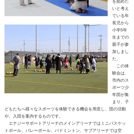
を始めた
いと考え
ている年
長児から
小学5年
生までの
親子が参
加しまし
た。
この体
験会は、
市内のス
ポーツ少
年団が集
まり、子
どもたちへ様々なスポーツを体験できる機会を用意し、団の活動
や、入団を案内するものです。
エナジーサポートアリーナのメインアリーナではミニバスケッ
トボール、バレーボール、バドミントン、サブアリーナでは空