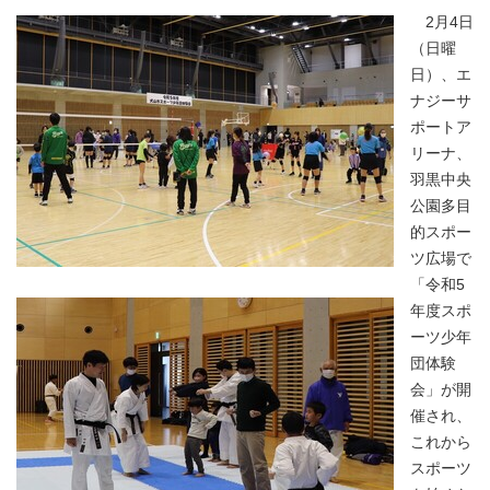
2月4日
（日曜
日）、エ
ナジーサ
ポートア
リーナ、
羽黒中央
公園多目
的スポー
ツ広場で
「令和5
年度スポ
ーツ少年
団体験
会」が開
催され、
これから
スポーツ