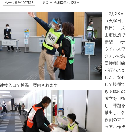
ページ番号1007515
更新日 令和3年2月23日
2月23日
（火曜日、
祝日）、犬
山市役所で
新型コロナ
ウイルスワ
クチンの集
団接種訓練
が行われま
した。安心
して接種で
建物入口で検温し案内されます
きる体制の
確立を目指
し、課題を
抽出し、各
役割のマニ
ュアル作成