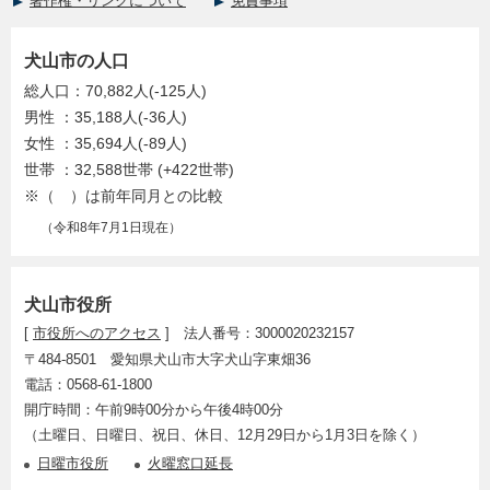
著作権・リンクについて
免責事項
犬山市の人口
総人口：70,882人(-125人)
男性 ：35,188人(-36人)
女性 ：35,694人(-89人)
世帯 ：32,588世帯 (+422世帯)
※（ ）は前年同月との比較
（令和8年7月1日現在）
犬山市役所
[
市役所へのアクセス
] 法人番号：3000020232157
〒484-8501 愛知県犬山市大字犬山字東畑36
電話：0568-61-1800
開庁時間：午前9時00分から午後4時00分
（土曜日、日曜日、祝日、休日、12月29日から1月3日を除く）
日曜市役所
火曜窓口延長