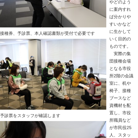
やどのよう
に案内すれ
ば分かりや
すいかなど
に生かして
接種券、予診票、本人確認書類が受付で必要です
いく目的の
ものです。
実際の集
団接種会場
となる市役
所2階の会議
室に、机や
椅子、接種
ブースなど
資機材を配
置し、市役
予診票をスタッフが確認します
所職員など
が市民役25
人、スタッ