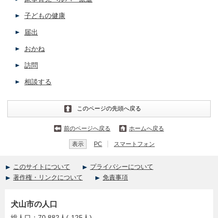
子どもの健康
届出
おかね
訪問
相談する
このページの先頭へ戻る
前のページへ戻る
ホームへ戻る
表示
PC
スマートフォン
このサイトについて
プライバシーについて
著作権・リンクについて
免責事項
犬山市の人口
総人口：70,882人(-125人)