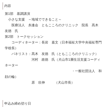
内容
第1部 基調講演
小さな支援 ～地域でできること～
医療法人 糸逢会 ともこころのクリニック 院長 髙木
友徳 氏
第2部 トークセッション
コーディネーター：長岩 嘉文（日本福祉大学中央福祉専門
学校長）
パネリスト：髙木 友德 氏（ともこころのクリニック）
河村 政徳 氏（犬山市1層生活支援コーディ
ネーター
・一般社団法人 和
顔の輪）
原 欣伸 （犬山市長）
申込み締め切り日