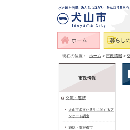
ホーム
暮らし
現在の位置：
ホーム
>
市政情報
>
市政情報
交流・連携
犬山市多文化共生に関するア
ンケート調査
姉妹・友好都市