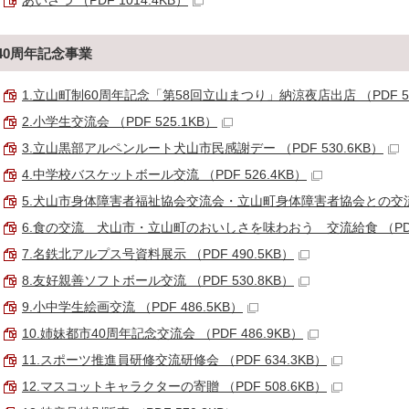
あいさつ （PDF 1014.4KB）
40周年記念事業
1.立山町制60周年記念「第58回立山まつり」納涼夜店出店 （PDF 56
2.小学生交流会 （PDF 525.1KB）
3.立山黒部アルペンルート犬山市民感謝デー （PDF 530.6KB）
4.中学校バスケットボール交流 （PDF 526.4KB）
5.犬山市身体障害者福祉協会交流会・立山町身体障害者協会との交流会 （
6.食の交流 犬山市・立山町のおいしさを味わおう 交流給食 （PDF 
7.名鉄北アルプス号資料展示 （PDF 490.5KB）
8.友好親善ソフトボール交流 （PDF 530.8KB）
9.小中学生絵画交流 （PDF 486.5KB）
10.姉妹都市40周年記念交流会 （PDF 486.9KB）
11.スポーツ推進員研修交流研修会 （PDF 634.3KB）
12.マスコットキャラクターの寄贈 （PDF 508.6KB）