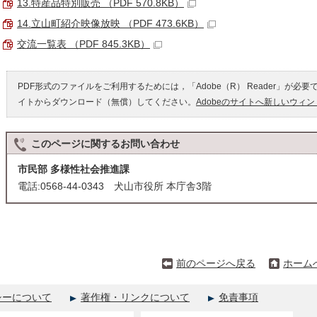
13.特産品特別販売 （PDF 570.8KB）
14.立山町紹介映像放映 （PDF 473.6KB）
交流一覧表 （PDF 845.3KB）
PDF形式のファイルをご利用するためには，「Adobe（R） Reader」が必要
イトからダウンロード（無償）してください。
Adobeのサイトへ新しいウィ
このページに関する
お問い合わせ
市民部 多様性社会推進課
電話:0568-44-0343 犬山市役所 本庁舎3階
前のページへ戻る
ホーム
シーについて
著作権・リンクについて
免責事項