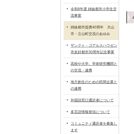
令和8年度 姉妹都市小学生交
流事業
姉妹都市提携40周年 犬山
市・立山町交流のあゆみ
ザンクト・ゴアルスハウゼン
市友好都市30周年記念事業
高校や大学、学術研究機関と
の交流・連携
地方創生のための民間企業と
の連携
外国語窓口通訳者について
多言語情報発信について
コミュニティ通訳者を募集し
ます