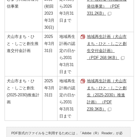
信事業
(初回
ら2026
発信事業） （PDF
2023
年3月31
331.2KB）
年3月
日まで
30日)
犬山市まち・ひ
2025
地域再生
地域再生計画（犬山市
と・しごと創生推
年3月
計画の認
まち・ひと・しごと創
進交付金計画
31日
定の日か
生交付金計画）
ら2031
（PDF 268.9KB）
年3月31
日まで
犬山市まち・ひ
2025
地域再生
地域再生計画（犬山市
と・しごと創生
年3月
計画の認
まち・ひと・しごと創
(2025-2030)推進計
31日
定の日か
生（2025-2030）推進
画
ら2031
計画） （PDF
年3月31
239.3KB）
日まで
PDF形式のファイルをご利用するためには，「Adobe（R） Reader」が必