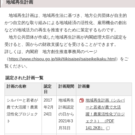
地域再生計画
地域再生計画は、地域再生法に基づき、地方公共団体が自主的
かつ自立的な取り組みによる地域経済の活性化、雇用機会の創出
などの地域活力の再生を推進するために策定するものです。
地方公共団体が作成した地域再生計画が内閣総理大臣の認定を
受けると、国からの財政支援などを受けることができます。
詳しくは、内閣府 地方創生推進事務局のページ
（
https://www.chisou.go.jp/tiiki/tiikisaisei/saiseikeikaku.html
）をご
覧ください。
認定された計画一覧
計画の名称
認定
計画期間
計画書
日
シルバーと若者が
2017
地域再生
地域再生計画（シルバ
農で大活躍！農業
年2月
計画認定
ーと若者が農で大活
活性化プロジェク
24日
の日から
躍！農業活性化プロジ
ト
2021年3
ェクト） （PDF
月31日
141.2KB）