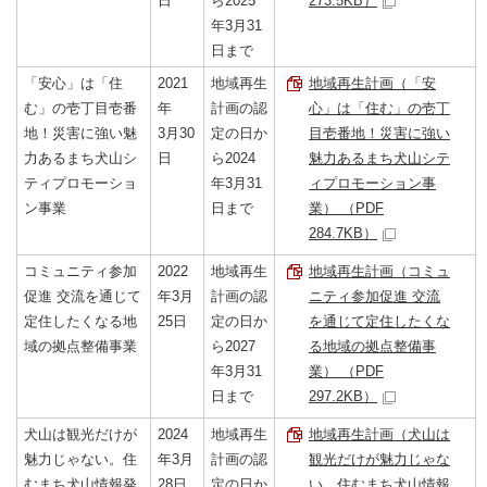
日
ら2025
273.5KB）
年3月31
日まで
「安心」は「住
2021
地域再生
地域再生計画（「安
む」の壱丁目壱番
年
計画の認
心」は「住む」の壱丁
地！災害に強い魅
3月30
定の日か
目壱番地！災害に強い
力あるまち犬山シ
日
ら2024
魅力あるまち犬山シテ
ティプロモーショ
年3月31
ィプロモーション事
ン事業
日まで
業） （PDF
284.7KB）
コミュニティ参加
2022
地域再生
地域再生計画（コミュ
促進 交流を通じて
年3月
計画の認
ニティ参加促進 交流
定住したくなる地
25日
定の日か
を通じて定住したくな
域の拠点整備事業
ら2027
る地域の拠点整備事
年3月31
業） （PDF
日まで
297.2KB）
犬山は観光だけが
2024
地域再生
地域再生計画（犬山は
魅力じゃない。住
年3月
計画の認
観光だけが魅力じゃな
むまち犬山情報発
28日
定の日か
い。住むまち犬山情報