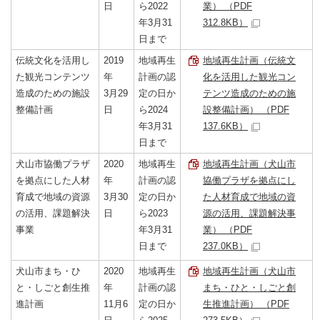
日
ら2022
業） （PDF
年3月31
312.8KB）
日まで
伝統文化を活用し
2019
地域再生
地域再生計画（伝統文
た観光コンテンツ
年
計画の認
化を活用した観光コン
造成のための施設
3月29
定の日か
テンツ造成のための施
整備計画
日
ら2024
設整備計画） （PDF
年3月31
137.6KB）
日まで
犬山市協働プラザ
2020
地域再生
地域再生計画（犬山市
を拠点にした人材
年
計画の認
協働プラザを拠点にし
育成で地域の資源
3月30
定の日か
た人材育成で地域の資
の活用、課題解決
日
ら2023
源の活用、課題解決事
事業
年3月31
業） （PDF
日まで
237.0KB）
犬山市まち・ひ
2020
地域再生
地域再生計画（犬山市
と・しごと創生推
年
計画の認
まち・ひと・しごと創
進計画
11月6
定の日か
生推進計画） （PDF