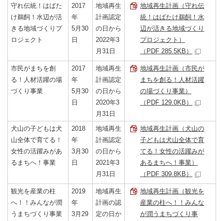
守れ伝統！はばた
2017
地域再生
地域再生計画（守れ伝
け鵜飼！水辺が活
年
計画認定
統！はばたけ鵜飼！水
きる地域づくりプ
5月30
の日から
辺が活きる地域づくり
ロジェクト
日
2022年3
プロジェクト）
月31日
（PDF 285.5KB）
市民がまちを創
2017
地域再生
地域再生計画（市民が
る！人材活躍の場
年
計画認定
まちを創る！人材活躍
づくり事業
5月30
の日から
の場づくり事業）
日
2020年3
（PDF 129.0KB）
月31日
犬山の子どもは犬
2018
地域再生
地域再生計画（犬山の
山全体で育てる！
年
計画認定
子どもは犬山全体で育
女性の活躍みがあ
3月30
の日から
てる！女性の活躍みが
るまちへ！事業
日
2021年3
あるまちへ！事業）
月31日
（PDF 309.8KB）
観光を産業の柱
2019
地域再生
地域再生計画（観光を
へ！！みんなが潤
年
計画の認
産業の柱へ！！みんな
うまちづくり事業
3月29
定の日か
が潤うまちづくり事