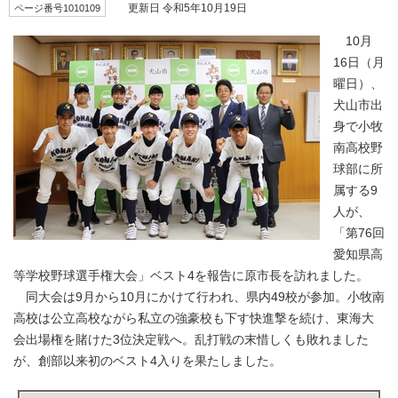
ページ番号1010109
更新日 令和5年10月19日
10月
16日（月
曜日）、
犬山市出
身で小牧
南高校野
球部に所
属する9
人が、
「第76回
愛知県高
等学校野球選手権大会」ベスト4を報告に原市長を訪れました。
同大会は9月から10月にかけて行われ、県内49校が参加。小牧南
高校は公立高校ながら私立の強豪校も下す快進撃を続け、東海大
会出場権を賭けた3位決定戦へ。乱打戦の末惜しくも敗れました
が、創部以来初のベスト4入りを果たしました。