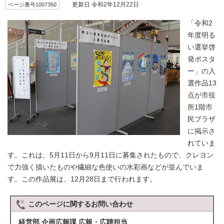
ページ番号1007350
更新日 令和2年12月22日
「令和2
年度明る
い選挙啓
発ポスタ
ー」の入
選作品13
点が市役
所1階市
民プラザ
に掲示さ
れていま
す。これは、5月11日から9月11日に募集されたもので、クレヨン
で力強く描いたものや繊細な色使いの水彩画などが並んでいま
す。この作品展は、12月28日まで行われます。
このページに関する
お問い合わせ
経営部 企画広報課 広報・広聴担当