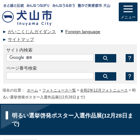
メニュー
がいこくじんガイダンス
Foreign language
サイトマップ
サイト内検索
ページ番号検索
現在の位置：
ホーム
>
フォトニュース一覧
>
令和2年12月フォトニュース
> 明
るい選挙啓発ポスター入選作品展(12月28日まで)
明るい選挙啓発ポスター入選作品展(12月28日ま
で)