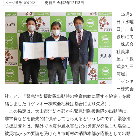
ページ番号1007292
更新日 令和2年12月3日
12月2
日（水曜
日）、市
役所にて
「株式会
社義津
屋」「株
式会社三
河屋」
「ゲンキ
ー株式会
社」と、「緊急消防援助隊出動時の物資供給に関する協定」を締
結しました（ゲンキー株式会社様は都合により欠席）。
この協定は、犬山市消防本部から緊急消防援助隊の出動時に、
非常食などを優先的に供給してもらえるというものです。緊急消
防援助隊とは、県外で地震や風水害などの災害が発生した場合に
被災地からの要請を受けた各市町村の消防本部が応援として出動