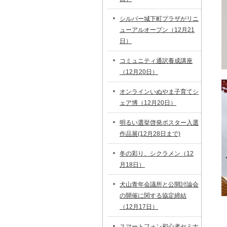
シルバー城下町プラザがリニ
ューアルオープン（12月21
日）
コミュニティ通訳養成講座
（12月20日）
オンラインいぬやま子育てシ
ェア博（12月20日）
明るい選挙啓発ポスター入選
作品展(12月28日まで)
冬の彩り、シクラメン（12
月18日）
犬山青年会議所と公開討論会
の開催に関する協定締結
（12月17日）
スマートフォン初心者セミナ