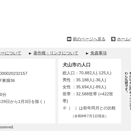
前のページへ戻る
ホーム
シーについて
著作権・リンクについて
免責事項
犬山市の人口
総人口：70,882人(-125人)
0020232157
男性 ：35,188人(-36人)
字東畑36
女性 ：35,694人(-89人)
世帯 ：32,588世帯 (+422世
0分
帯)
29日から1月3日を除く）
※（ ）は前年同月との比較
（令和8年7月1日現在）
eserved.