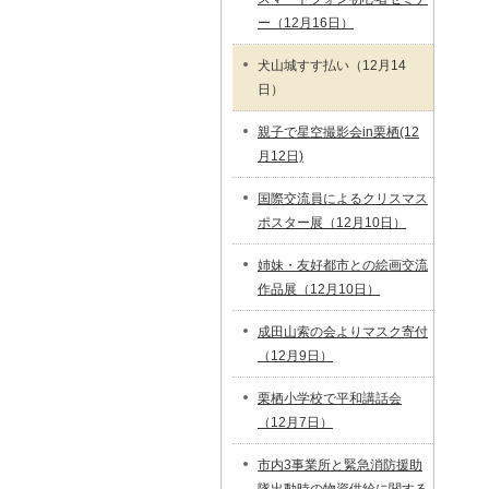
ー（12月16日）
犬山城すす払い（12月14
日）
親子で星空撮影会in栗栖(12
月12日)
国際交流員によるクリスマス
ポスター展（12月10日）
姉妹・友好都市との絵画交流
作品展（12月10日）
成田山索の会よりマスク寄付
（12月9日）
栗栖小学校で平和講話会
（12月7日）
市内3事業所と緊急消防援助