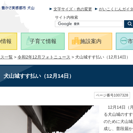
文字サイズ・色の変更
がいこくじんガイ
サイト内検索
の情報
子育て情報
施設案内
市
ース一覧
>
令和2年12月フォトニュース
> 犬山城すす払い（12月14日）
犬山城すす払い（12月14日）
ページ番号1007328
12月14日（
る犬山城のすす
のために犬山城
成し、普段届か