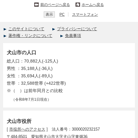
前のページへ戻る
ホームへ戻る
表示
PC
スマートフォン
このサイトについて
プライバシーについて
著作権・リンクについて
免責事項
犬山市の人口
総人口：70,882人(-125人)
男性 ：35,188人(-36人)
女性 ：35,694人(-89人)
世帯 ：32,588世帯 (+422世帯)
※（ ）は前年同月との比較
（令和8年7月1日現在）
犬山市役所
[
市役所へのアクセス
] 法人番号：3000020232157
〒484-8501 愛知県犬山市大字犬山字東畑36