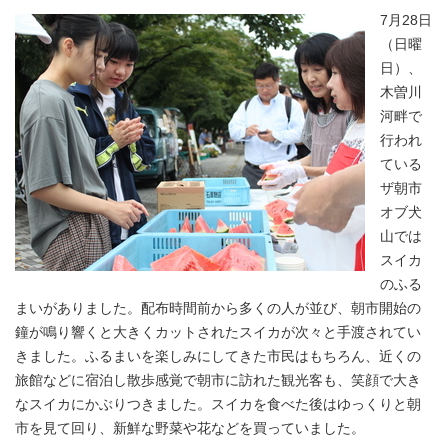
7月28日
（日曜
日）、
木曽川
河畔で
行われ
ている
ザ朝市
オブ犬
山では
スイカ
のふる
まいがありました。配布時間前から多くの人が並び、朝市開始の
鐘が鳴り響くと大きくカットされたスイカが次々と手渡されてい
きました。ふるまいを楽しみにしてきた市民はもちろん、近くの
旅館などに宿泊し散歩感覚で朝市に訪れた観光客も、笑顔で大き
なスイカにかぶりつきました。スイカを食べた後はゆっくりと朝
市を見て回り、新鮮な野菜や花などを買っていました。