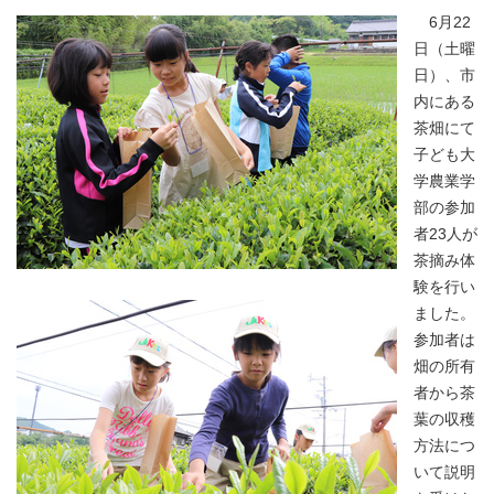
6月22
日（土曜
日）、市
内にある
茶畑にて
子ども大
学農業学
部の参加
者23人が
茶摘み体
験を行い
ました。
参加者は
畑の所有
者から茶
葉の収穫
方法につ
いて説明