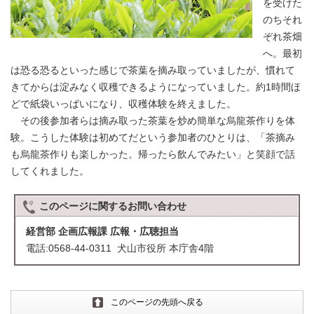
を受けた
のちそれ
ぞれ茶畑
へ。最初
は恐る恐るといった感じで茶葉を摘み取っていましたが、慣れて
きてからは淀みなく収穫できるようになっていました。約1時間ほ
どで紙袋いっぱいになり、収穫体験を終えました。
その後参加者らは摘み取った茶葉を炒め簡単な烏龍茶作りを体
験。こうした体験は初めてだという参加者のひとりは、「茶摘み
も烏龍茶作りも楽しかった。帰ったら飲んでみたい」と笑顔で話
してくれました。
このページに関する
お問い合わせ
経営部 企画広報課 広報・広聴担当
電話:0568-44-0311 犬山市役所 本庁舎4階
このページの先頭へ戻る