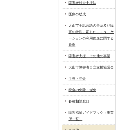
障害者総合支援法
医療の助成
犬山市手話言語の普及及び障
害の特性に応じたコミュニケ
ーションの利用促進に関する
条例
障害者支援 その他の事業
犬山市障害者自立支援協議会
手当・年金
税金の免除・減免
各種相談窓口
障害福祉ガイドブック（事業
所一覧）