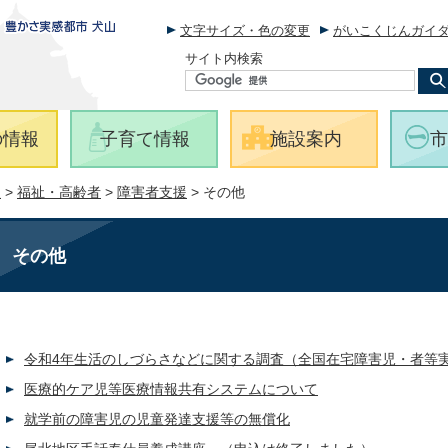
文字サイズ・色の変更
がいこくじんガイ
サイト内検索
の情報
子育て情報
施設案内
市
報
>
福祉・高齢者
>
障害者支援
> その他
その他
令和4年生活のしづらさなどに関する調査（全国在宅障害児・者等
医療的ケア児等医療情報共有システムについて
就学前の障害児の児童発達支援等の無償化