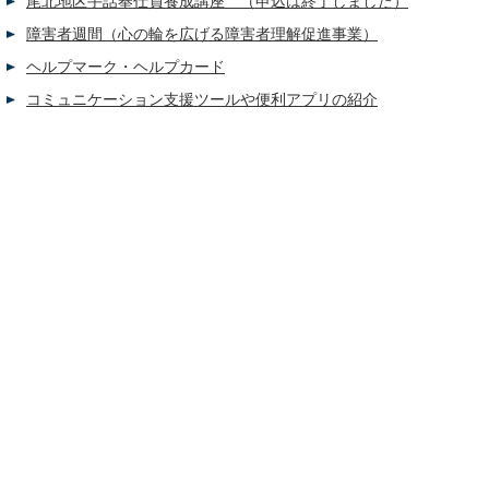
尾北地区手話奉仕員養成講座 （申込は終了しました）
障害者週間（心の輪を広げる障害者理解促進事業）
ヘルプマーク・ヘルプカード
コミュニケーション支援ツールや便利アプリの紹介